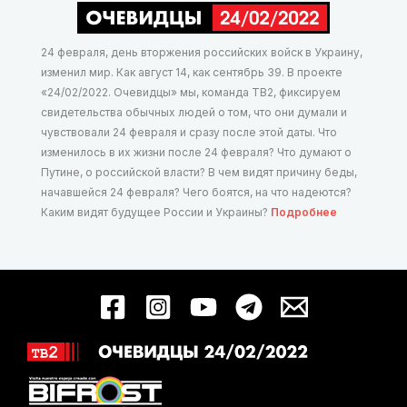
24 февраля, день вторжения российских войск в Украину,
изменил мир. Как август 14, как сентябрь 39. В проекте
«24/02/2022. Очевидцы» мы, команда ТВ2, фиксируем
свидетельства обычных людей о том, что они думали и
чувствовали 24 февраля и сразу после этой даты. Что
изменилось в их жизни после 24 февраля? Что думают о
Путине, о российской власти? В чем видят причину беды,
начавшейся 24 февраля? Чего боятся, на что надеются?
Каким видят будущее России и Украины?
Подробнее