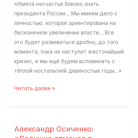
«Имела несчастье близко знать
президента России… Мы имеем дело с
личностью, которая ориентирована на
бесконечное увеличение власти… Все
это будет развиваться дробно, до того
момента, пока не наступит жесточайший
кризис, и мы ещё будем вспоминать с
тёплой ностальгией девяностые годы…»
Лола
Читать далее »
Тагаева:
«Я
не
считаю
Александр Осиченко:
патриотами