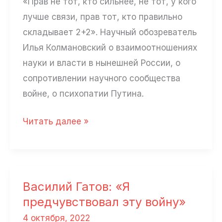
«Прав не тот, кто сильнее, не тот, у кого
лучше связи, прав тот, кто правильно
складывает 2+2». Научный обозреватель
Илья Колмановский о взаимоотношениях
науки и власти в нынешней России, о
сопротивлении научного сообщества
войне, о психопатии Путина.
Илья
Читать далее »
Колмановский:
«Есть
надежда,
что
Василий Гатов: «Я
его
предчувствовал эту войну»
залечат»
4 октября, 2022