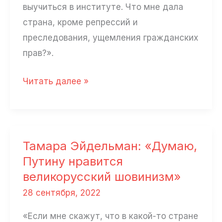
выучиться в институте. Что мне дала
страна, кроме репрессий и
преследования, ущемления гражданских
прав?».
Ричард-
Читать далее »
Роман
Кинг:
«Что
мне
Тамара Эйдельман: «Думаю,
дала
Путину нравится
страна,
великорусский шовинизм»
кроме
28 сентября, 2022
репрессий?»
«Если мне скажут, что в какой-то стране