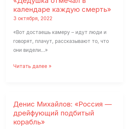
«Дедушка отмечал в
людей,
календаре каждую смерть»
которые
3 октября, 2022
ведут
«Вот достаешь камеру – идут люди и
страну
говорят, плачут, рассказывают то, что
к
они видели…»
краху»
Александр
Читать далее »
Осиченко:
«Дедушка
отмечал
в
Денис Михайлов: «Россия —
календаре
дрейфующий подбитый
каждую
корабль»
смерть»