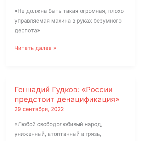
«Не должна быть такая огромная, плохо
управляемая махина в руках безумного
деспота»
Юлия
Читать далее »
Файзрахманова:
«Мир
стоит
на
Геннадий Гудков: «России
пороге
предстоит денацификация»
ядерной
29 сентября, 2022
войны»
«Любой свободолюбивый народ,
униженный, втоптанный в грязь,