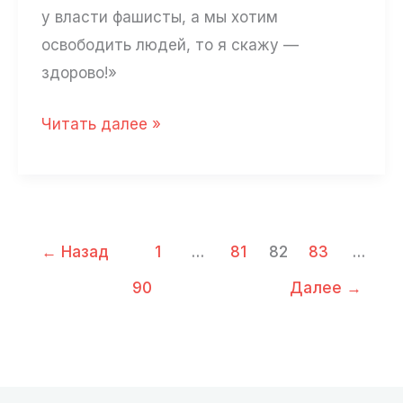
у власти фашисты, а мы хотим
освободить людей, то я скажу —
здорово!»
Тамара
Читать далее »
Эйдельман:
«Думаю,
Путину
нравится
←
Назад
1
…
81
82
83
…
великорусский
90
Далее
→
шовинизм»