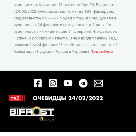
изменил мир. Как август 14, как сентябрь 39. В проекте
«24/02/2022. Очевидцы» мы, команда ТВ2, фиксируем
свидетельства обычных людей о том, что они думали и
чувствовали 24 февраля и сразу после этой даты. Что
изменилось в их жизни после 24 февраля? Что думают о
Путине, о российской власти? В чем видят причину беды,
начавшейся 24 февраля? Чего боятся, на что надеются?
Каким видят будущее России и Украины?
Подробнее