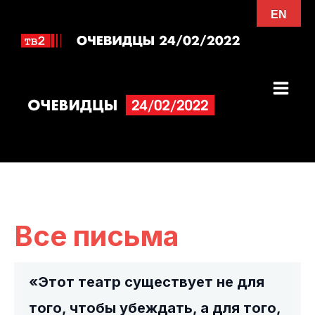
Перейти
EN
к
содержимому
Все письма
«Этот театр существует не для
того, чтобы убеждать, а для того,