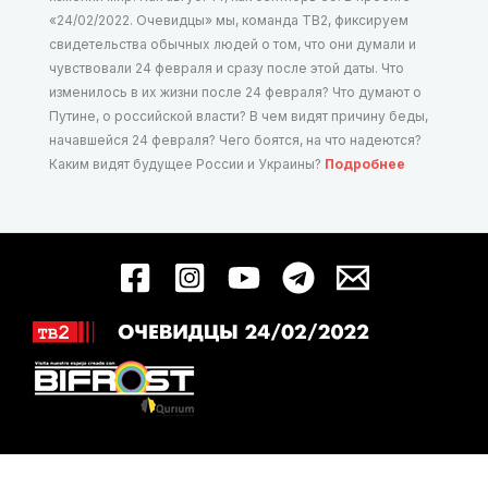
«24/02/2022. Очевидцы» мы, команда ТВ2, фиксируем
свидетельства обычных людей о том, что они думали и
чувствовали 24 февраля и сразу после этой даты. Что
изменилось в их жизни после 24 февраля? Что думают о
Путине, о российской власти? В чем видят причину беды,
начавшейся 24 февраля? Чего боятся, на что надеются?
Каким видят будущее России и Украины?
Подробнее