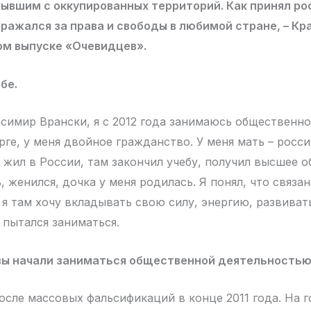
ывшим с оккупированных территорий. Как принял ро
ражался за права и свободы в любимой стране, – К
ом выпуске «Очевидцев».
бе.
асимир Врански, я с 2012 года занимаюсь общественн
ге, у меня двойное гражданство. У меня мать – росси
т жил в России, там закончил учебу, получил высшее о
, женился, дочка у меня родилась. Я понял, что связа
 я там хочу вкладывать свою силу, энергию, развиват
 пытался заниматься.
 вы начали заниматься общественной деятельность
после массовых фальсификаций в конце 2011 года. На 