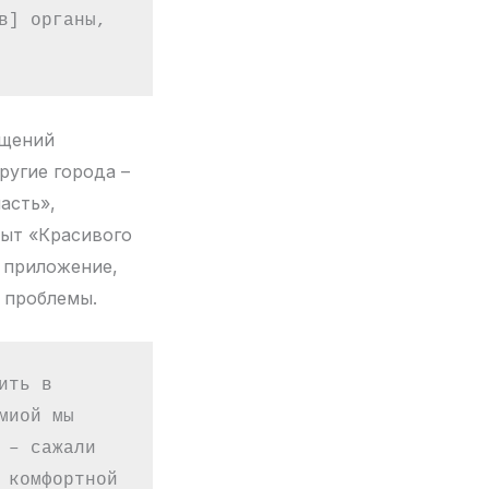
] органы, 
ащений
ругие города –
асть»,
пыт «Красивого
 приложение,
и проблемы.
ть в 
иой мы 
– сажали 
комфортной 