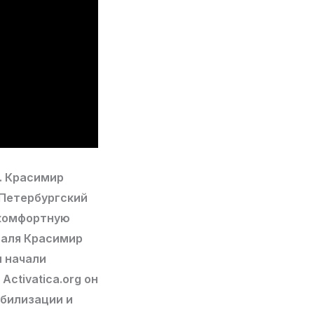
. Красимир
«Петербургский
 комфортную
раля Красимир
м начали
ctivatica.org он
обилизации и