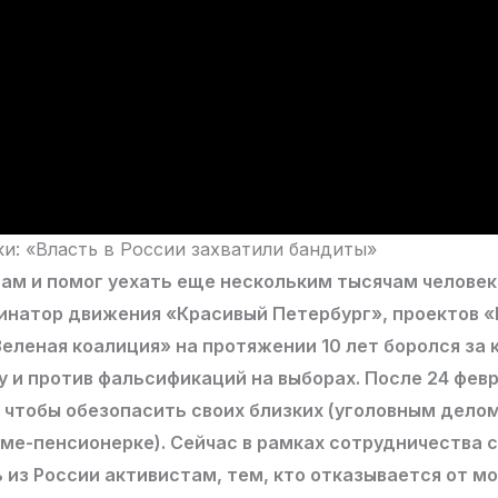
и: «Власть в России захватили бандиты»
ам и помог уехать еще нескольким тысячам человек
динатор движения «Красивый Петербург», проектов 
еленая коалиция» на протяжении 10 лет боролся за
 и против фальсификаций на выборах. После 24 фев
 чтобы обезопасить своих близких (уголовным дело
ме-пенсионерке). Сейчас в рамках сотрудничества с A
 из России активистам, тем, кто отказывается от м