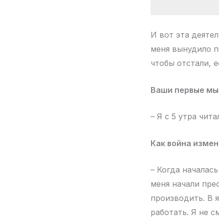
И вот эта деяте
меня вынудило п
чтобы отстали, е
Ваши первые мыс
– Я с 5 утра чит
Как война изме
– Когда началас
меня начали пре
производить. В я
работать. Я не 