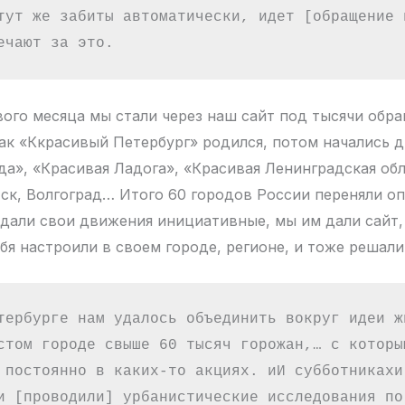
тут же забиты автоматически, идет [обращение в
ечают за это. 
вого месяца мы стали через наш сайт под тысячи обр
так «Ккрасивый Петербург» родился, потом начались д
да», «Красивая Ладога», «Красивая Ленинградская обл
ск, Волгоград… Итого 60 городов России переняли о
здали свои движения инициативные, мы им дали сайт,
ебя настроили в своем городе, регионе, и тоже решал
тербурге нам удалось объединить вокруг идеи жи
стом городе свыше 60 тысяч горожан,… с которым
 постоянно в каких-то акциях. иИ субботникахи 
и [проводили] урбанистические исследования по 