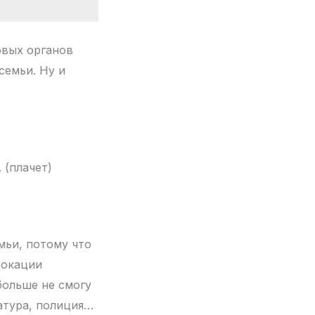
овых органов
семьи. Ну и
 (плачет)
мьи, потому что
вокации
 больше не смогу
атура, полиция…