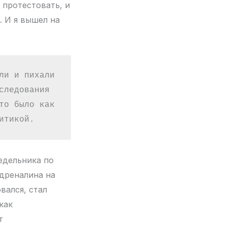
 протестовать, и
. И я вышел на
и и пихали 
ледования 
о было как 
итикой.
едельника по
адреналина на
вался, стал
как
т