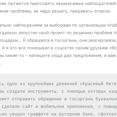
как пытаются прессовать независимых наблюдателей. 
акие проблемы, их надо решать, предавать огласке.
лельно наблюдением за выборами по организации «На
отдельно запустил свой проект по решению проблем г
лощадки… Я обращался в госорганы, они реагировали,
А я это все показывал в соцсетях своим друзьям: «Во
мы какие-то – напишите сюда два предложения, и вам
.
сь одно из крупнейших движений «Красивый Петер
мы создали инструменты, с помощью которых кажд
ожет отправить обращение в госорганы буквально
 сделали сайт и мобильное приложение, с помощь
ьно увидел граффити на мусорном баке, сфоткал,