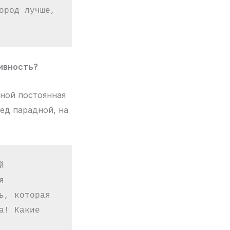
род лучше, 
тивность?
мной постоянная
ред парадной, на
 
 
, которая 
! Какие 