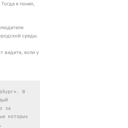
Тогда я понял,
блюдатели
ородской среды.
т видите, если у
бург». В 
ый 
 за 
ю которых 
 