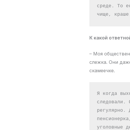
среде. То е
чище, краше
К какой ответно
– Моя общественн
слежка. Они даж
скамеечке.
Я когда вых
следовали. 
регулярно. 
пенсионерка
уголовные д