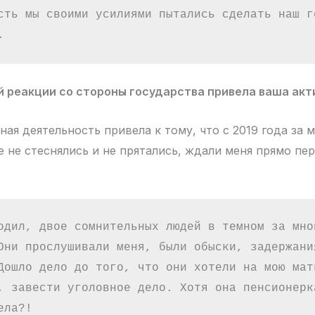
сть мы своими усилиями пытались сделать наш го
.
й реакции со стороны государства привела ваша ак
ая деятельность привела к тому, что с 2019 года за 
е не стеснялись и не прятались, ждали меня прямо пе
одил, двое сомнительных людей в темном за мной
Они прослушивали меня, были обыски, задержания
Дошло дело до того, что они хотели на мою мать
, завести уголовное дело. Хотя она пенсионерка
ела?!