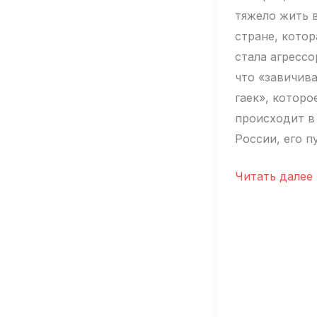
тяжело жить 
стране, котор
стала агрессо
что «завичив
гаек», которо
происходит в
России, его пу
Юмор
Читать далее 
помогает
сохранять
боевой
дух