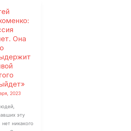
т
гей
хоменко:
ссия
ет. Она
о
выдержит
ивой
того
выйдет»
аря, 2023
людей,
завших эту
, нет никакого