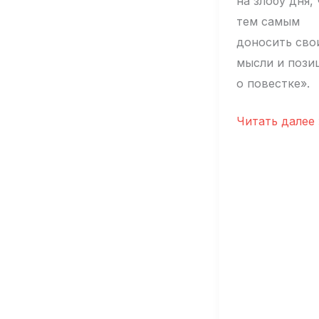
на злобу дня,
тем самым
доносить сво
мысли и пози
о повестке».
Гарик
Читать далее 
Оганисян:
«Сколько
можно
пробивать
дно?»