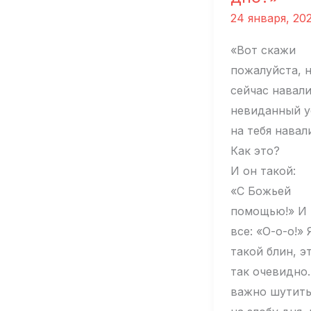
24 января, 20
«Вот скажи
пожалуйста, н
сейчас навали
невиданный у
на тебя навал
Как это?
И он такой:
«С Божьей
помощью!» И 
все: «О-о-о!» 
такой блин, э
так очевидно
важно шутит