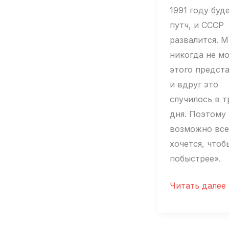
1991 году буд
путч, и СССР
развалится. 
никогда не м
этого предста
и вдруг это
случилось в т
дня. Поэтому
возможно все
хочется, чтоб
побыстрее».
Ксения
Читать далее 
Сахарнова:
«В