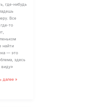
ь, где-нибудь
падешь
еру. Все
 где-то
т,
аленьком
е найти
ека — это
облема, здесь
а виду»
даю,
ь далее »