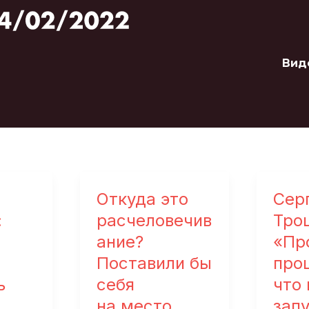
Вид
Откуда это
Сер
:
расчеловечив
Тро
ание?
«Пр
Поставили бы
про
ь
себя
что
на место
зап