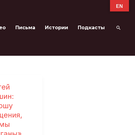
EN
ео
Письма
Истории
Подкасты
Поиск
гей
шин:
ошу
щения,
 мы
уганы»