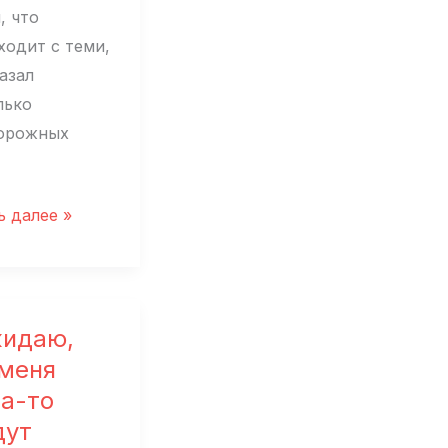
, что
ходит с теми,
азал
лько
орожных
й
ь далее »
н:
шу
ния,
жидаю,
 меня
аны»
да-то
дут