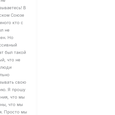
 не
зываетесь! В
ском Союзе
много кто с
ыл не
ен. Но
ссивный
ат был такой
ый, что не
 люди
льно
зывать свою
ию. Я прошу
ния, что мы
аны, что мы
я. Просто мы