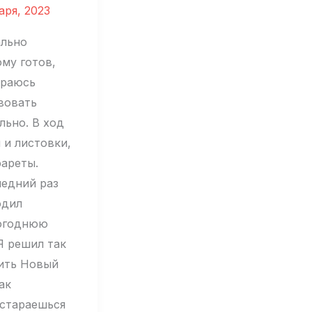
аря, 2023
льно
ому готов,
араюсь
вовать
льно. В ход
 и листовки,
фареты.
ледний раз
одил
огоднюю
Я решил так
ить Новый
ак
 стараешься