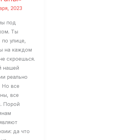
аря, 2023
мы под
ком. Ты
 по улице,
ы на каждом
не скроешься.
 нашей
ии реально
. Но все
ны, все
я. Порой
янам
являют
зии: да что