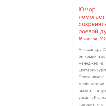
России
всегда
Юмор
есть
помогает
место
сохранят
чуду»
боевой д
16 января, 202
Александру 27
он комик и ар
менеджер из
Екатеринбурга
После начала
мобилизации
вместе с дру
уехал в Казах
Говорит, что