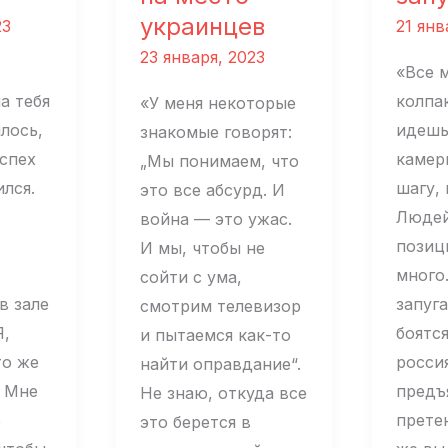
украинцев
23
21 янв
23 января, 2023
«Все 
а тебя
колпа
«У меня некоторые
лось,
идешь
знакомые говорят:
спех
камер
„Мы понимаем, что
ился.
шагу, 
это все абсурд. И
Людей
война — это ужас.
позиц
И мы, чтобы не
много
сойти с ума,
в зале
запуга
смотрим телевизор
Я,
боятс
и пытаемся как-то
то же
росси
найти оправдание“.
. Мне
предъ
Не знаю, откуда все
ь
претен
это берется в