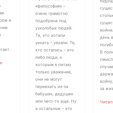
будущ
в
«философия» –
сущес
ая
очень грамотно
столь
ром и
подобрана под
сущес
ание
узколобых людей.
война
е
Те, кто хотели
день 
уехать – уехали. Те,
погибн
гает.
кто остались – это
В пол
либо люди, к
смысл
»
которым я питаю
случае
только уважение,
держа
они не могут
войну,
переехать из-за
за жиз
бабушек, дедушек
или чего-то еще. Ну
Серге
Читат
а остальные – это
Пархо