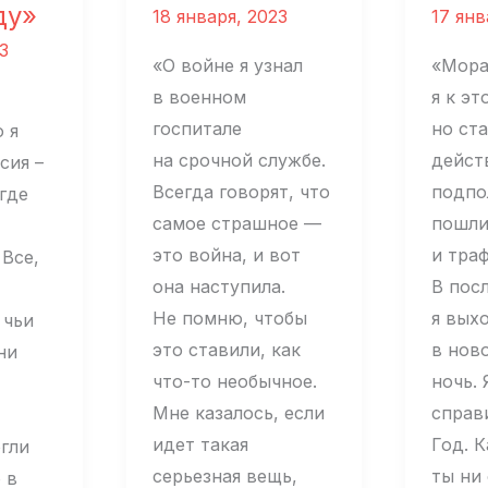
ду»
18 января, 2023
17 янв
3
«О войне я узнал
«Мора
в военном
я к эт
госпитале
но ст
 я
на срочной службе.
дейст
сия –
Всегда говорят, что
подпо
 где
самое страшное —
пошли
это война, и вот
и тра
 Все,
она наступила.
В пос
Не помню, чтобы
я вых
 чьи
это ставили, как
в нов
ни
что-то необычное.
ночь. 
Мне казалось, если
справ
идет такая
Год. К
огли
серьезная вещь,
ты ни
 в