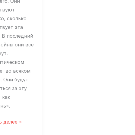
его. Они
твуют
ко, сколько
твует эта
. В последний
войны они все
ут.
итическом
е, во всяком
. Они будут
ться за эту
 как
нь».
й
ь далее »
менко: