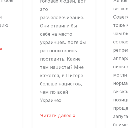
 чтобы
же вы
головах людей, вот
выска
это
и
Совет
расчеловечивание.
цию
тоже 
Они ставили бы
чем б
себя на место
соглас
украинцев. Хотя бы
»
репре
раз попытались
аппар
поставить. Какие
сильн
там нацисты? Мне
могли
кажется, в Питере
норма
больше нацистов,
выска
чем по всей
позиц
Украине».
проще
Откуда
Читать далее »
запуг
это
боимс