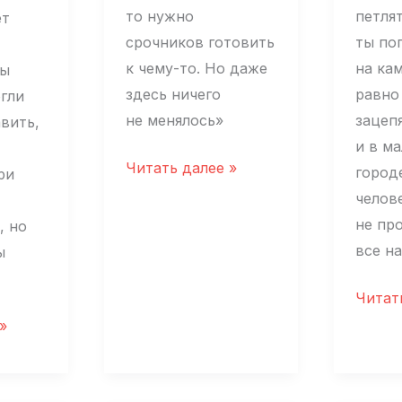
то нужно
петлят
ет
срочников готовить
ты по
к чему-то. Но даже
на кам
Мы
здесь ничего
равно
огли
не менялось»
зацепя
вить,
и в м
Войну
Читать далее »
город
ри
в
челов
армии
не пр
, но
восприняли
все н
ы
буднично
Я ожи
Читат
что
»
меня
когда-
то