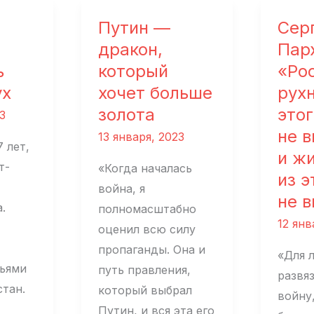
найду
Путин —
Сер
дракон,
Пар
ь
который
«Ро
ух
хочет больше
рухн
золота
этог
3
не 
13 января, 2023
 лет,
и ж
т-
«Когда началась
из э
война, я
не 
.
полномасштабно
12 янв
оценил всю силу
пропаганды. Она и
«Для 
зьями
путь правления,
развя
стан.
который выбрал
войну
Путин, и вся эта его