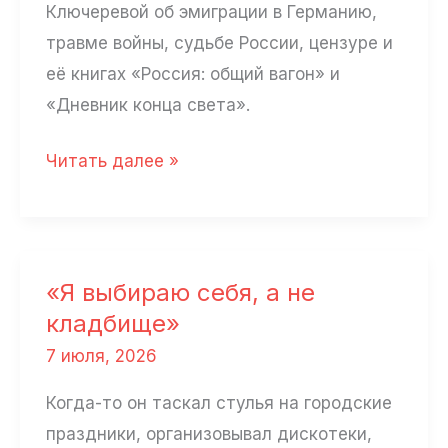
Ключеревой об эмиграции в Германию,
травме войны, судьбе России, цензуре и
её книгах «Россия: общий вагон» и
«Дневник конца света».
Наталья
Читать далее »
Ключарева:
«Снятся
кошмары
про
«Я выбираю себя, а не
Россию,
кладбище»
в
7 июля, 2026
которой
Когда-то он таскал стулья на городские
правят
праздники, организовывал дискотеки,
банды»