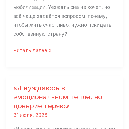
мобилизации. Уезжать она не хочет, но
вопросы»
всё чаще задаётся вопросом: почему,
чтобы жить счастливо, нужно покидать
собственную страну?
«Мы
Читать далее »
не
заслужили
жить
в
«Я нуждаюсь в
такое
эмоциональном тепле, но
время»
доверие теряю»
31 июля, 2026
«Я нуждаюсь в эмоциональном тепле, но