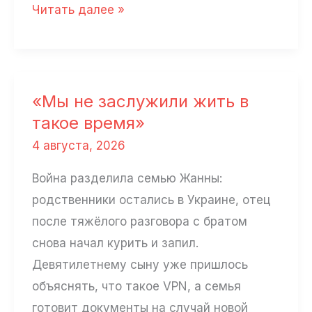
«Этот
Читать далее »
театр
существует
не
для
«Мы не заслужили жить в
того,
такое время»
чтобы
4 августа, 2026
убеждать,
Война разделила семью Жанны:
а
родственники остались в Украине, отец
для
после тяжёлого разговора с братом
того,
снова начал курить и запил.
чтобы
Девятилетнему сыну уже пришлось
люди
объяснять, что такое VPN, а семья
перестали
готовит документы на случай новой
задавать