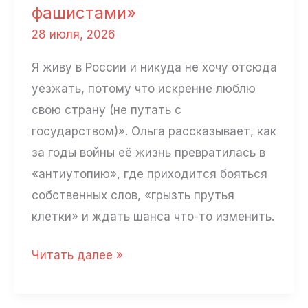
но
фашистами»
доверие
28 июля, 2026
теряю»
Я живу в России и никуда не хочу отсюда
уезжать, потому что искренне люблю
свою страну (не путать с
государством)». Ольга рассказывает, как
за годы войны её жизнь превратилась в
«антиутопию», где приходится бояться
собственных слов, «грызть прутья
клетки» и ждать шанса что-то изменить.
«Это
Читать далее »
мы
сами