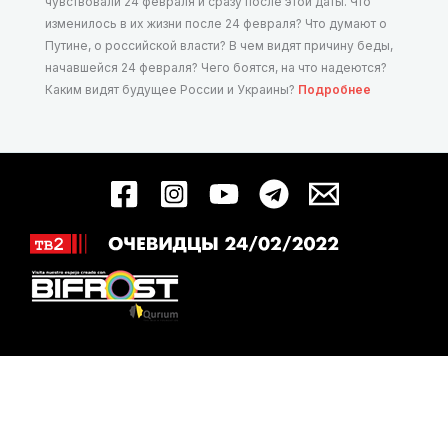
чувствовали 24 февраля и сразу после этой даты. Что
изменилось в их жизни после 24 февраля? Что думают о
Путине, о российской власти? В чем видят причину беды,
начавшейся 24 февраля? Чего боятся, на что надеются?
Каким видят будущее России и Украины?
Подробнее