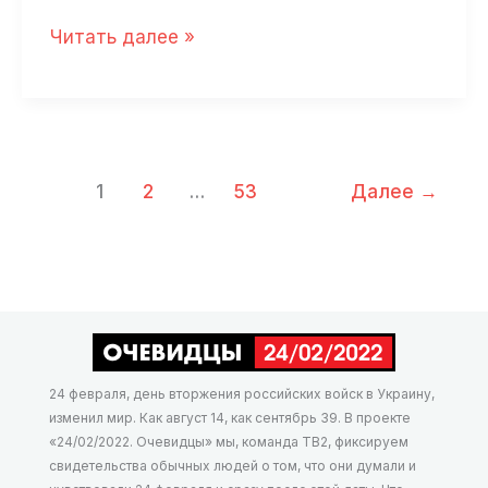
«Постоянно
Читать далее »
кажется,
что
меня
подслушивают»
1
2
…
53
Далее
→
24 февраля, день вторжения российских войск в Украину,
изменил мир. Как август 14, как сентябрь 39. В проекте
«24/02/2022. Очевидцы» мы, команда ТВ2, фиксируем
свидетельства обычных людей о том, что они думали и