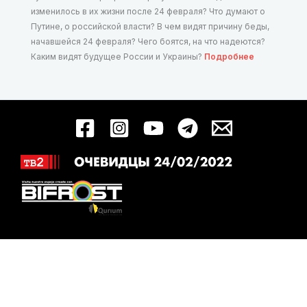
изменилось в их жизни после 24 февраля? Что думают о
Путине, о российской власти? В чем видят причину беды,
начавшейся 24 февраля? Чего боятся, на что надеются?
Каким видят будущее России и Украины?
Подробнее