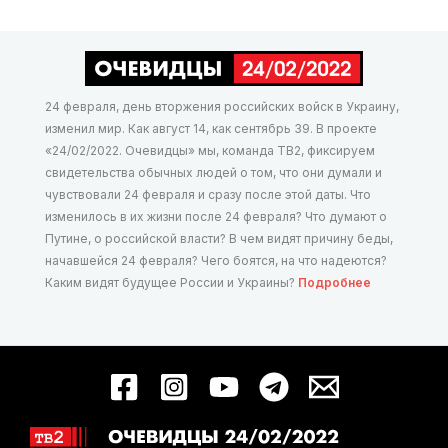
24 февраля, день вторжения российских войск в Украину,
изменил мир. Как август 14, как сентябрь 39. В проекте
«24/02/2022. Очевидцы» мы, команда ТВ2, фиксируем
свидетельства обычных людей о том, что они думали и
чувствовали 24 февраля и сразу после этой даты. Что
изменилось в их жизни после 24 февраля? Что думают о
Путине, о российской власти? В чем видят причину беды,
начавшейся 24 февраля? Чего боятся, на что надеются?
Каким видят будущее России и Украины?
Подробнее