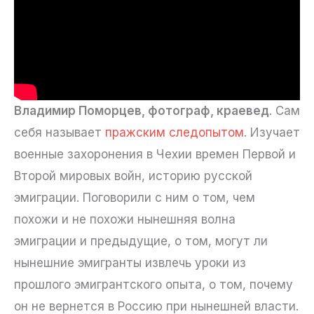
Владимир Поморцев, фотограф, краевед
. Сам
себя называет
пражским следопытом
. Изучает
военные захоронения в Чехии времен Первой и
Второй мировых войн, историю русской
эмиграции. Поговорили с ним о том, чем
похожи и не похожи нынешняя волна
эмиграции и предыдущие, о том, могут ли
нынешние эмигранты извлечь уроки из
прошлого эмигрантского опыта, о том, почему
он не вернется в Россию при нынешней власти.