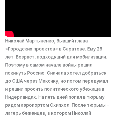
Николай Мартыненко, бывший глава
«Городских проектов» в Саратове. Ему 26
лет. Возраст, подходящий для мобилизации.
Поэтому в самом начале войны решил
покинуть Россию. Сначала хотел добраться
до США через Мексику, но потом передумал
и решил просить политического убежища в
Нидерландах. На пять дней попал в тюрьму
рядом аэропортом Схипхол. После тюрьмы –
лагерь беженцев, в котором Николай