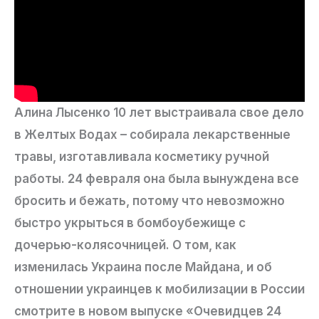
Алина Лысенко 10 лет выстраивала свое дело
в Желтых Водах – собирала лекарственные
травы, изготавливала косметику ручной
работы. 24 февраля она была вынуждена все
бросить и бежать, потому что невозможно
быстро укрыться в бомбоубежище с
дочерью-колясочницей. О том, как
изменилась Украина после Майдана, и об
отношении украинцев к мобилизации в России
смотрите в новом выпуске «Очевидцев 24