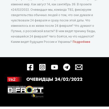
изменил мир. Как август 14, как сентябрь 39. В проекте
«24/02/2022. Очевидцы» мы, команда ТВ2, фиксируем
свидетельства обычных людей о том, что они думали и
чувствовали 24 февраля и сразу после этой даты. Что
изменилось в их жизни после 24 февраля? Что думают о
Путине, о российской власти? В чем видят причину беды,
начавшейся 24 февраля? Чего боятся, на что надеются?
Каким видят будущее России и Украины?
Подробнее