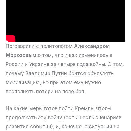
Поговорили с политологом
Александром
Морозовым
о том, что и как изменилось в
России и Украине за четыре года войны. О том,
почему Владимир Путин боится объявлять
мобилизацию, но при этом ему нужно
восполнять потери на поле боя.
На какие меры готов пойти Кремль, чтобы
продолжать эту войну (есть шесть сценариев
развития событий), и, конечно, о ситуации на