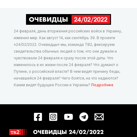
24 февраля, день вторжения российских войск в Украину,
изменил мир. Как август 14, как сентябрь 39. В проекте
«24/02/2022. Очевидцы» мы, команда ТВ2, фиксируем
свидетельства обычных людей о том, что они думали и
чувствовали 24 февраля и сразу после этой даты. Что
изменилось в их жизни после 24 февраля? Что думают о
Путине, о российской власти? В чем видят причину беды,
начавшейся 24 февраля? Чего боятся, на что надеются?
Каким видят будущее России и Украины?
Подробнее