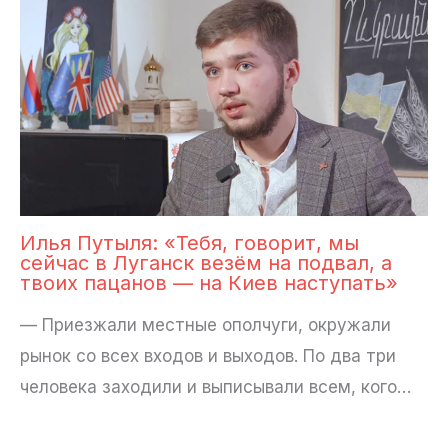
Илья Путыля: «Тебя, говорит, мы
сейчас в Луганск везём на подвал, а
твоих пацанов — на Киев наступать»
— Приезжали местные ополчуги, окружали
рынок со всех входов и выходов. По два три
человека заходили и выписывали всем, кого…