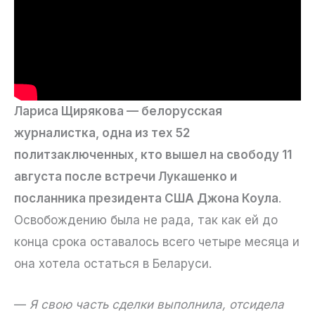
Лариса Щирякова — белорусская
журналистка, одна из тех 52
политзаключенных, кто вышел на свободу 11
августа после встречи Лукашенко и
посланника президента США Джона Коула
.
Освобождению была не рада, так как ей до
конца срока оставалось всего четыре месяца и
она хотела остаться в Беларуси.
—
Я свою часть сделки выполнила, отсидела