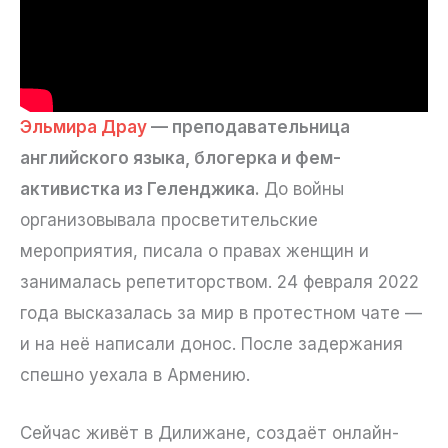
Эльмира Драу
— преподавательница
английского языка, блогерка и фем-
активистка из Геленджика.
До войны
организовывала просветительские
мероприятия, писала о правах женщин и
занималась репетиторством. 24 февраля 2022
года высказалась за мир в протестном чате —
и на неё написали донос. После задержания
спешно уехала в Армению.
Сейчас живёт в Дилижане, создаёт онлайн-