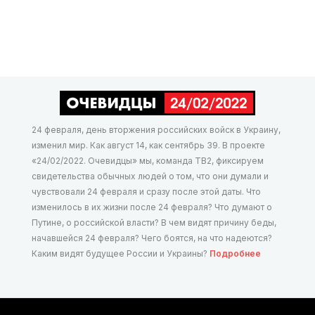
24 февраля, день вторжения российских войск в Украину,
изменил мир. Как август 14, как сентябрь 39. В проекте
«24/02/2022. Очевидцы» мы, команда ТВ2, фиксируем
свидетельства обычных людей о том, что они думали и
чувствовали 24 февраля и сразу после этой даты. Что
изменилось в их жизни после 24 февраля? Что думают о
Путине, о российской власти? В чем видят причину беды,
начавшейся 24 февраля? Чего боятся, на что надеются?
Каким видят будущее России и Украины?
Подробнее