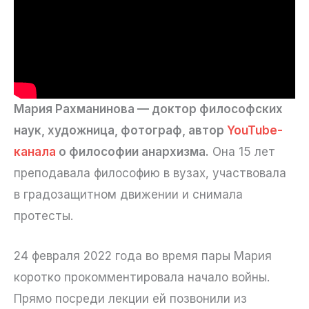
Мария Рахманинова — доктор философских
наук, художница, фотограф, автор
YouTube-
канала
о философии анархизма.
Она 15 лет
преподавала философию в вузах, участвовала
в градозащитном движении и снимала
протесты.
24 февраля 2022 года во время пары Мария
коротко прокомментировала начало войны.
Прямо посреди лекции ей позвонили из