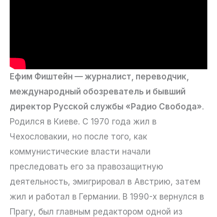
Ефим Фиштейн — журналист, переводчик,
международный обозреватель и бывший
директор Русской службы «Радио Свобода»
.
Родился в Киеве. С 1970 года жил в
Чехословакии, но после того, как
коммунистические власти начали
преследовать его за правозащитную
деятельность, эмигрировал в Австрию, затем
жил и работал в Германии. В 1990-х вернулся в
Прагу, был главным редактором одной из