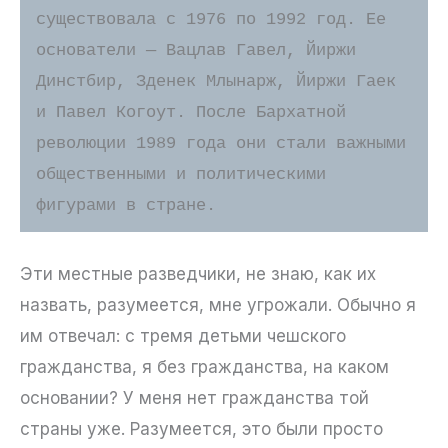
существовала с 1976 по 1992 год. Ее 
основатели — Вацлав Гавел, Йиржи 
Динстбир, Зденек Млынарж, Йиржи Гаек 
и Павел Когоут. После Бархатной 
революции 1989 года они стали важными 
общественными и политическими 
фигурами в стране.
Эти местные разведчики, не знаю, как их
назвать, разумеется, мне угрожали. Обычно я
им отвечал: с тремя детьми чешского
гражданства, я без гражданства, на каком
основании? У меня нет гражданства той
страны уже. Разумеется, это были просто