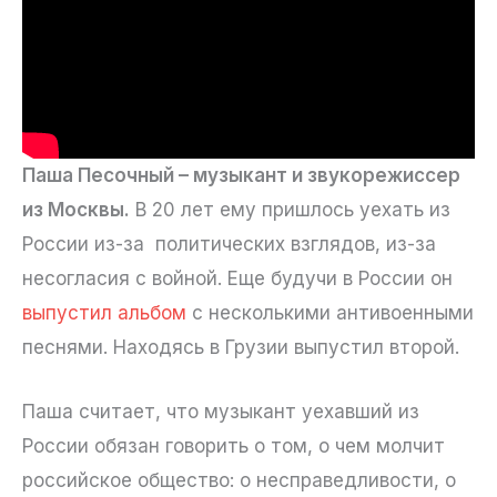
Паша Песочный – музыкант и звукорежиссер
из Москвы.
В 20 лет ему пришлось уехать из
России из-за политических взглядов, из-за
несогласия с войной. Еще будучи в России он
выпустил альбом
с несколькими антивоенными
песнями. Находясь в Грузии выпустил второй.
Паша считает, что музыкант уехавший из
России обязан говорить о том, о чем молчит
российское общество: о несправедливости, о