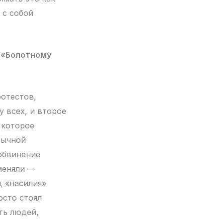
 с собой
 «Болотному
ротестов,
у всех, и второе
 которое
бычной
 обвинение
меняли —
д «насилия»
осто стоял
ть людей,