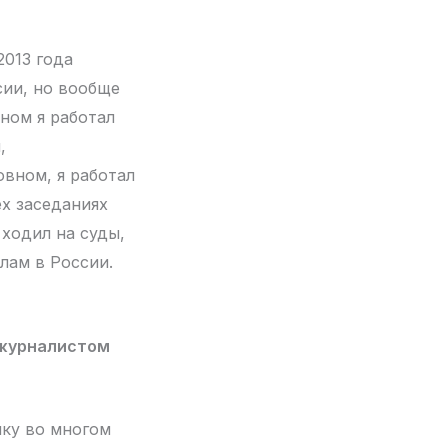
2013 года
сии, но вообще
вном я работал
,
овном, я работал
ех заседаниях
 ходил на суды,
лам в России.
 журналистом
ику во многом