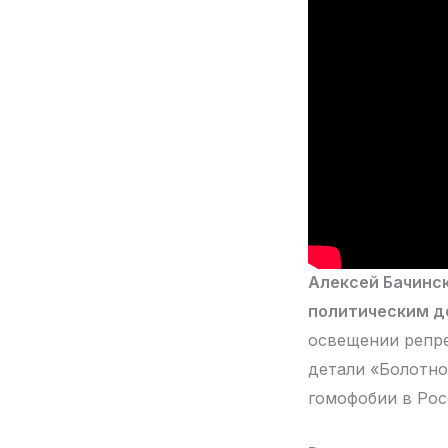
Алексей Бачинс
политическим д
освещении репре
детали «Болотно
гомофобии в Рос