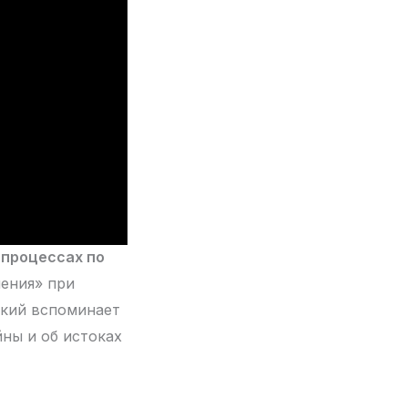
 процессах по
ения» при
ский вспоминает
ны и об истоках