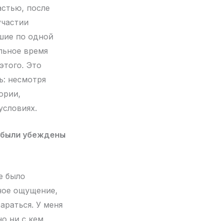
астью, после
участии
вшие по одной
льное время
этого. Это
ь: несмотря
ории,
условиях.
и были убеждены
е было
ное ощущение,
араться. У меня
но ни с кем