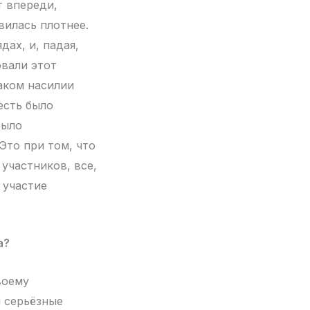
т впереди,
вилась плотнее.
дах, и, падая,
овали этот
каком насилии
есть было
было
Это при том, что
 участников, все,
 участие
а?
воему
 серьёзные