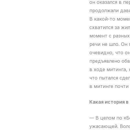
он оказался в п
продолжали дави
В какой-то момен
схватился за жи
момент с разных 
речи не шло. Он 
очевидно, что он
предъявлено обв
в ходе митинга, 
что пытался сде
в митинге почти
Какая история в
— В целом по «Б
ужасающей. Воло