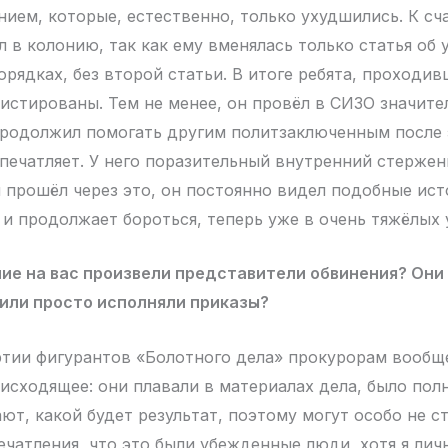
нием, которые, естественно, только ухудшились. К сч
 в колонию, так как ему вменялась только статья об 
орядках, без второй статьи. В итоге ребята, проходи
нистированы. Тем не менее, он провёл в СИЗО значите
 продолжил помогать другим политзаключенным после 
печатляет. У него поразительный внутренний стержен
м прошёл через это, он постоянно видел подобные ист
 и продолжает бороться, теперь уже в очень тяжёлых 
ние на вас произвели представители обвинения? Он
 или просто исполняли приказы?
тии фигурантов «Болотного дела» прокурорам вообщ
исходящее: они плавали в материалах дела, было пол
ают, какой будет результат, поэтому могут особо не ст
ечатления, что это были убежденные люди, хотя я лич