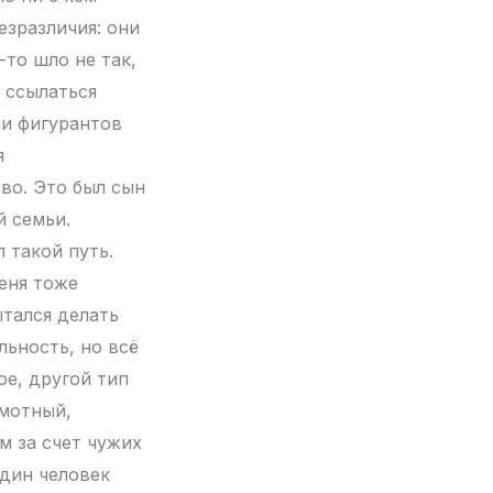
езразличия: они
то шло не так,
 ссылаться
ии фигурантов
я
во. Это был сын
й семьи.
 такой путь.
меня тоже
тался делать
ьность, но всё
ое, другой тип
амотный,
м за счет чужих
один человек