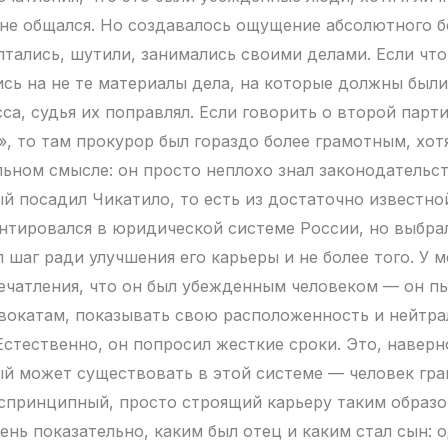
, не общался. Но создавалось ощущение абсолютного б
тались, шутили, занимались своими делами. Если что-
ись на не те материалы дела, на которые должны были
са, судья их поправлял. Если говорить о второй парт
», то там прокурор был гораздо более грамотным, хот
льном смысле: он просто неплохо знал законодательст
ый посадил Чикатило, то есть из достаточно известно
нтировался в юридической системе России, но выбрал
 шаг ради улучшения его карьеры и не более того. У 
ечатления, что он был убежденным человеком — он пы
окатам, показывать свою расположенность и нейтрал
Естественно, он попросил жесткие сроки. Это, наверн
ый может существовать в этой системе — человек гр
спринципный, просто строящий карьеру таким образо
ень показательно, каким был отец и каким стал сын: 