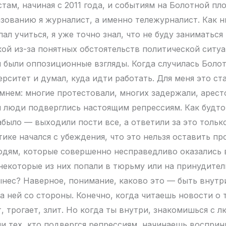
там, начиная с 2011 года, и событиям на Болотной пл
зованию я журналист, а именно тележурналист. Как н
пал учиться, я уже точно знал, что не буду заниматься
ой из-за понятных обстоятельств политической ситуа
 были оппозиционные взгляды. Когда случилась Болотн
рситет и думал, куда идти работать. Для меня это ст
мнем: многие протестовали, многих задержали, арес
ти люди подверглись настоящим репрессиям. Как будт
абыло — выходили пости все, а ответили за это тольк
ике начался с убеждения, что это нельзя оставить про
дям, которые совершенно несправедливо оказались 
некоторые из них попали в тюрьму или на принудител
вынес? Наверное, понимание, каково это — быть внутр
а ней со стороны. Конечно, когда читаешь новости о 
, трогает, злит. Но когда ты внутри, знакомишься с 
и тех, кто подвергся репрессиям, начинаешь восприн