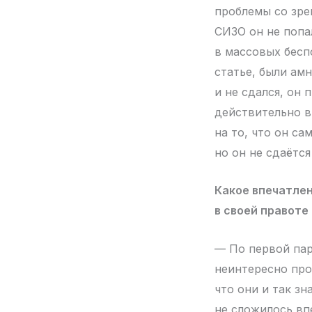
проблемы со зре
СИЗО он не попал
в массовых бесп
статье, были ам
и не сдался, он
действительно в
на то, что он са
но он не сдаётся
Какое впечатле
в своей правоте
— По первой пар
неинтересно про
что они и так зн
не сложилось вп