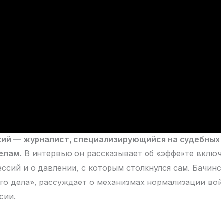
кий — журналист, специализирующийся на судебных
елам.
В интервью он рассказывает об «эффекте включ
ссий и о давлении, с которым столкнулся сам. Бачин
го дела», рассуждает о механизмах нормализации вой
сии.