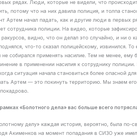
ервых рядах. Люди, которые не видели, что происходи
ть, потому что на них давила полиция, и толпа стано
т Артем начал падать, как и другие люди в первых ря
лет сотрудника полиции. На видео, которые зафиксир
ракурсов, видно, что он делал это случайно, и ни о 
поднялся, что-то сказал полицейскому, извинился. То 
 не собирался применять насилие. Тем не менее, ему 
инение в применении насилия к сотруднику полиции. 
когда ситуация начала становиться более опасной для
лать Артем — это покинуть территорию. Мы знаем его
 покадрово.
 рамках «Болотного дела» вас больше всего потрясл
олотному делу» каждая история, вероятно, была по-с
дя Акименков на момент попадания в СИЗО уже имел