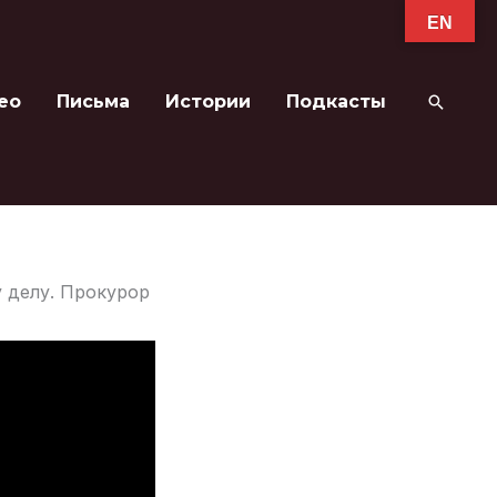
EN
ео
Письма
Истории
Подкасты
Поиск
 делу. Прокурор