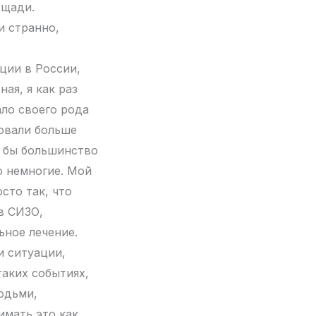
ощади.
и странно,
ции в России,
ая, я как раз
ало своего рода
товали больше
о бы большинство
о немногие. Мой
сто так, что
в СИЗО,
ьное лечение.
и ситуации,
таких событиях,
людьми,
имать это как