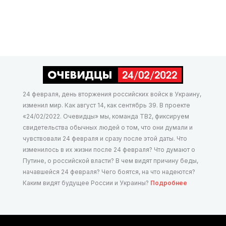
24 февраля, день вторжения российских войск в Украину,
изменил мир. Как август 14, как сентябрь 39. В проекте
«24/02/2022. Очевидцы» мы, команда ТВ2, фиксируем
свидетельства обычных людей о том, что они думали и
чувствовали 24 февраля и сразу после этой даты. Что
изменилось в их жизни после 24 февраля? Что думают о
Путине, о российской власти? В чем видят причину беды,
начавшейся 24 февраля? Чего боятся, на что надеются?
Каким видят будущее России и Украины?
Подробнее