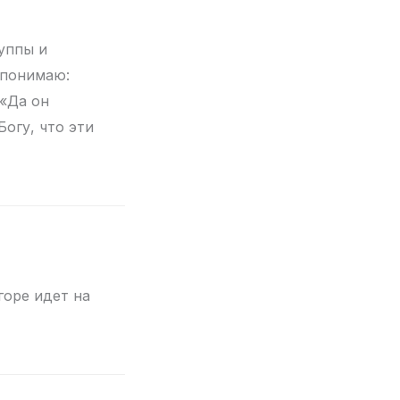
руппы и
 понимаю:
 «Да он
Богу, что эти
горе идет на