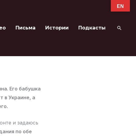
EN
ео
Письма
Истории
Подкасты
Поиск
на. Его бабушка
 в Украине, а
го.
ронте и задаюсь
дания по обе