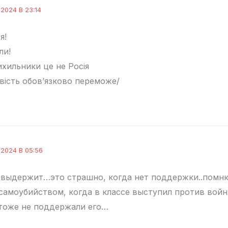
2024 В 23:14
я!
ли!
ихильники це не Росія
вість обов’язково переможе/
 2024 В 05:56
выдержит…это страшно, когда нет поддержки..помню
самоубийством, когда в классе выступил против войн
тоже не поддержали его…