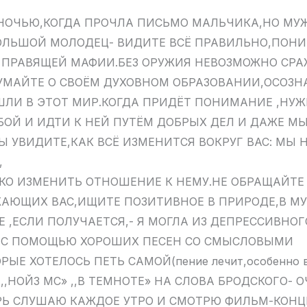
 НОЧЬЮ,КОГДА ПРОЧЛА ПИСЬМО МАЛЬЧИКА,НО МУЖ
БОЛЬШОЙ МОЛОДЕЦ- ВИДИТЕ ВСЁ ПРАВИЛЬНО,ПОНИ
 ПРАВЯЩЕЙ МАФИИ.БЕЗ ОРУЖИЯ НЕВОЗМОЖНО СРА
МАЙТЕ О СВОЁМ ДУХОВНОМ ОБРАЗОВАНИИ,ОСОЗН
ШЛИ В ЭТОТ МИР.КОГДА ПРИДЁТ ПОНИМАНИЕ ,НУЖ
БОЙ И ИДТИ К НЕЙ ПУТЁМ ДОБРЫХ ДЕЛ И ДАЖЕ МЫ
 ВЫ УВИДИТЕ,КАК ВСЁ ИЗМЕНИТСЯ ВОКРУГ ВАС: МЫ
,
ЬКО ИЗМЕНИТЬ ОТНОШЕНИЕ К НЕМУ.НЕ ОБРАЩАЙТ
АЮЩИХ ВАС,ИЩИТЕ ПОЗИТИВНОЕ В ПРИРОДЕ,В МУЗ
 ,ЕСЛИ ПОЛУЧАЕТСЯ,- Я МОГЛА ИЗ ДЕПРЕССИВНО
 С ПОМОЩЬЮ ХОРОШИХ ПЕСЕН СО СМЫСЛОВЫМИ
ЫЕ ХОТЕЛОСЬ ПЕТЬ САМОЙ(пение лечит,особенно в
,,НОЙЗ МС» ,,В ТЕМНОТЕ» НА СЛОВА БРОДСКОГО- 
РЬ СЛУШАЮ КАЖДОЕ УТРО И СМОТРЮ ФИЛЬМ-КОНЦ