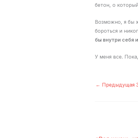
бетон, о которы
Возможно, я бы х
бороться и нико
бы внутри себя и
У меня все. Пока
←
Предыдущая З