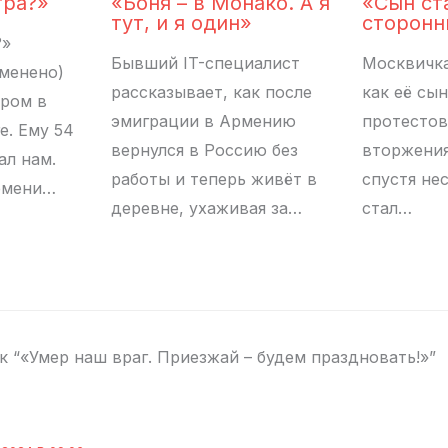
гра?»
«Боня – в Монако. А я
«Сын ст
тут, и я один»
сторонн
?»
Бывший IT-специалист
Москвичка
менено)
рассказывает, как после
как её сы
ером в
эмиграции в Армению
протестов
е. Ему 54
вернулся в Россию без
вторжения
ал нам.
работы и теперь живёт в
спустя не
емени…
деревне, ухаживая за…
стал…
к “«Умер наш враг. Приезжай – будем праздновать!»”