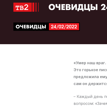
Перейти
к
содержимому
«Умер наш враг.
Это горькое пис
предложила ему 
сам он держится
– Каждый день п
вопросом: «Зач