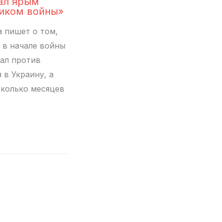
ал ярым
иком войны»
 пишет о том,
н в начале войны
ал против
 в Украину, а
сколько месяцев