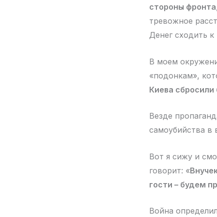
стороны фронта,
тревожное расст
Денег сходить к
В моем окружени
«подонкам», кот
Киева сбросили 
Везде пропаганд
самоубийства в 
Вот я сижу и см
говорит: «
Внучек
гости – будем п
Война определил