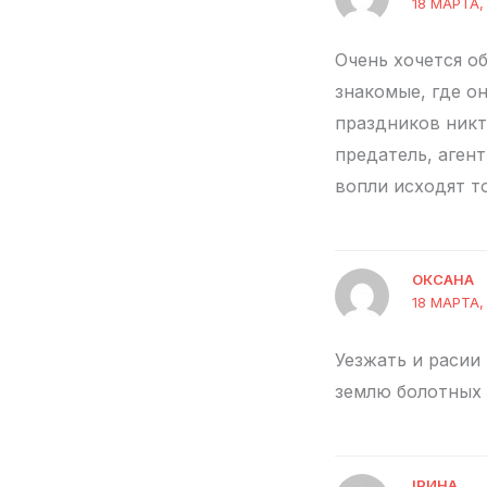
18 МАРТА,
Очень хочется об
знакомые, где о
праздников никто
предатель, агент
вопли исходят то
ОКСАНА
18 МАРТА, 
Уезжать и расии
землю болотных
ІРИНА