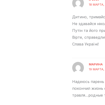
18 МАРТА, 
Дитино, тримайс
Не здавайся ніко
Путін та його пр
Вірте, справедли
Слава Україні!
МАРИНА
19 МАРТА,
Надеюсь парень 
покончил жизнь 
травля…родные 