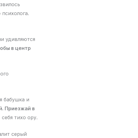
азвилось
 психолога.
ни удивляются
тобы в центр
ного
я бабушка и
й. Приезжай в
 себя тихо ору.
алит серый