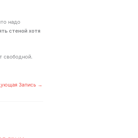
что надо
ять стеной хотя
ет свободной.
дующая Запись
→