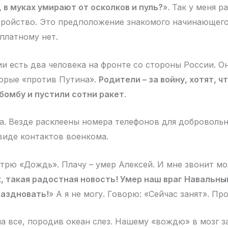
 в муках умирают от осколков и пуль?
». Так у меня р
ройство. Это предположение знакомого начинающего
 платному нет.
и есть два человека на фронте со стороны России. О
орые «против Путина».
Родители – за войну, хотят, ч
бомбу и пустили сотни ракет
.
а. Везде расклеены номера телефонов для доброволь
виде контактов военкома.
отрю «Дождь». Плачу – умер Алексей. И мне звонит мо
, такая радостная новость! Умер наш враг Навальны
раздновать!
» А я не могу. Говорю: «Сейчас занят». Про
а все, породив океан слез. Нашему «вождю» в мозг з