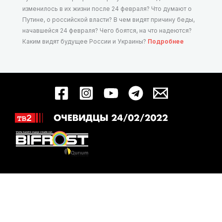
изменилось в их жизни после 24 февраля? Что думают о
Путине, о российской власти? В чем видят причину беды,
начавшейся 24 февраля? Чего боятся, на что надеются?
Каким видят будущее России и Украины?
Подробнее