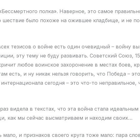
«Бессмертного полка». Наверное, это самое правильн
о шествие было похоже на ожившее кладбище, и не по
всех тезисов о войне есть один очевидный – войну в
иции, эту тему не буду развивать. Советский Союз, 15
кричит любое воинское захоронение в местах боев, к
ам есть, и ну никак нельзя говорить, что Победа – это
 интернационала сегодня – это что-то неправильное, 
 раз видела в текстах, что эта война стала идеальны
ди, как мы сейчас высматриваем и находим своих…
 мало, и признаков своего круга тоже мало: пара слов