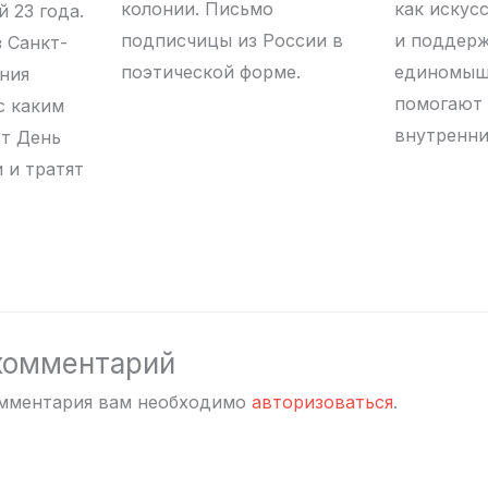
колонии. Письмо
как искус
 23 года.
подписчицы из России в
и поддер
з Санкт-
поэтической форме.
единомыш
ения
помогают
с каким
внутренн
т День
 и тратят
комментарий
омментария вам необходимо
авторизоваться
.