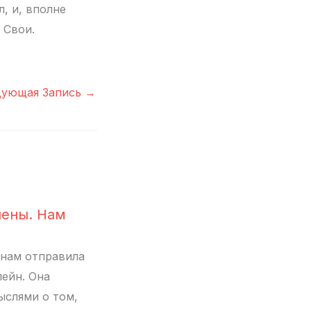
, и, вполне
 Свои.
дующая Запись
→
ены. Нам
 нам отправила
лейн. Она
ыслями о том,