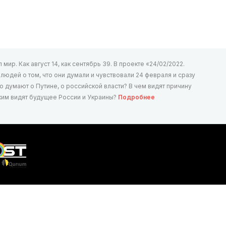
мир. Как август 14, как сентябрь 39. В проекте «24/02/2022.
юдей о том, что они думали и чувствовали 24 февраля и сразу
то думают о Путине, о российской власти? В чем видят причину
аким видят будущее России и Украины?
Подробнее