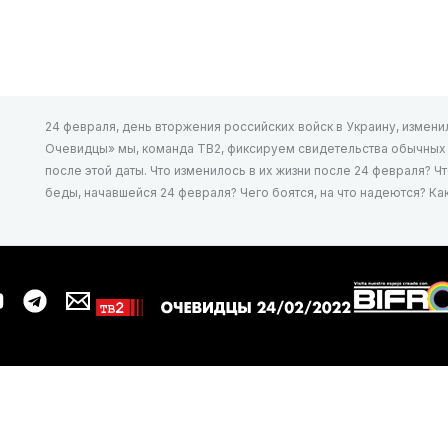
24 февраля, день вторжения российских войск в Украину, изменил 
Очевидцы» мы, команда ТВ2, фиксируем свидетельства обычных л
после этой даты. Что изменилось в их жизни после 24 февраля? Ч
беды, начавшейся 24 февраля? Чего боятся, на что надеются? К