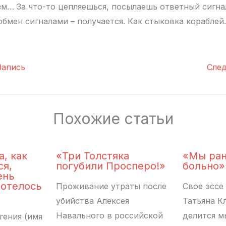
зм… За что-то цепляешься, посылаешь ответный сигнал
бмен сигналами – получается. Как стыковка кораблей.
апись
Сле
Похожие статьи
а, как
«Три Толстяка
«Мы ран
ся,
погубили Просперо!»
больно»
ень
хотелось
Проживание утраты после
Свое эссе
убийства Алексея
Татьяна К
Навального в российской
делится м
гения (имя