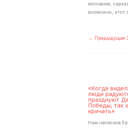
молчание, сарка
возможно, этот о
←
Предыдущая З
«Когда видел
люди радуют
празднуют Д
Победы, так 
кричать»
Нам написала Ев