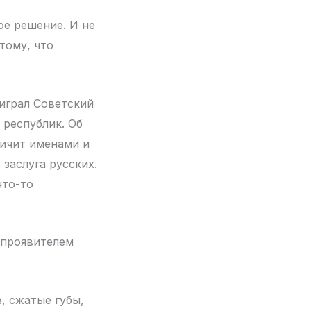
ое решение. И не
тому, что
ыиграл Советский
 республик. Об
ричит именами и
 заслуга русских.
что-то
м проявителем
, сжатые губы,