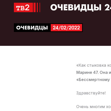
Перейти
к
содержимому
«Как стыковка к
Марине 47. Она 
«Бессмертному п
Здравствуйте!
Очень многим хо