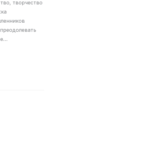
ство, творчество
жка
ленников
 преодолевать
ие…