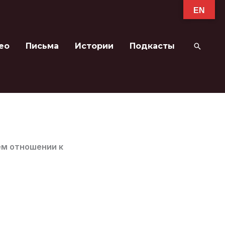
EN
ео
Письма
Истории
Подкасты
Поиск
ём отношении к