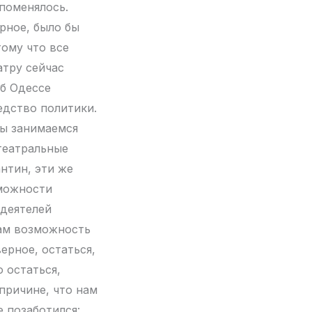
 поменялось.
рное, было бы
ому что все
атру сейчас
об Одессе
едство политики.
мы занимаемся
театральные
нтин, эти же
зможности
 деятелей
нам возможность
ерное, остаться,
 остаться,
причине, что нам
е позаботился: