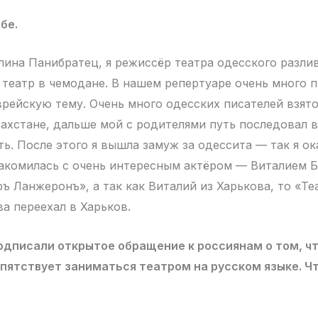
бе.
лина Панибратец, я режиссёр театра одесского разли
театр в чемодане. В нашем репертуаре очень много 
врейскую тему. Очень много одесских писателей взято
захстане, дальше мой с родителями путь последовал в
ь. После этого я вышла замуж за одессита — так я ок
накомилась с очень интересным актёром — Виталием 
ръ Ланжеронъ», а так как Виталий из Харькова, то «Т
ва переехал в Харьков.
подписали открытое обращение к россиянам о том, ч
епятствует заниматься театром на русском языке. Ч