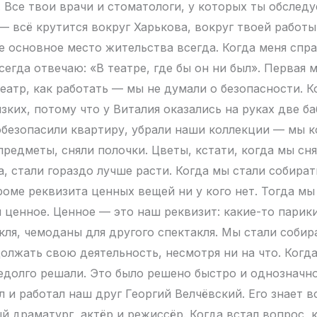
 Все твои врачи и стоматологи, у которых ты обследу
— всё крутится вокруг Харькова, вокруг твоей работы
ое основное место жительства всегда. Когда меня спр
сегда отвечаю: «В театре, где бы он ни был». Первая 
театр, как работать — мы не думали о безопасности. 
зких, потому что у Виталия оказались на руках две б
обезопасили квартиру, убрали наши коллекции — мы 
предметы, сняли полочки. Цветы, кстати, когда мы сн
а, стали гораздо лучше расти. Когда мы стали собира
роме реквизита ценных вещей ни у кого нет. Тогда мы
и ценное. Ценное — это наш реквизит: какие-то парики
акля, чемоданы для другого спектакля. Мы стали собир
должать свою деятельность, несмотря ни на что. Когда
едолго решали. Это было решено быстро и однозначно.
 и работал наш друг Георгий Велчёвский. Его знает в
й драматург, актёр и режиссёр. Когда встал вопрос, к