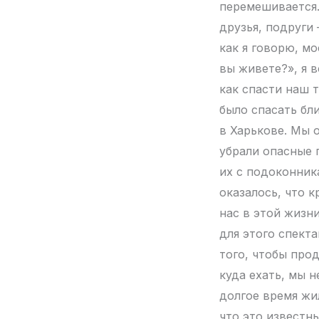
перемешивается.
друзья, подруги 
как я говорю, м
вы живете?», я в
как спасти наш 
было спасать бли
в Харькове. Мы 
убрали опасные 
их с подоконник
оказалось, что к
нас в этой жизн
для этого спект
того, чтобы про
куда ехать, мы н
долгое время жил
что это известны