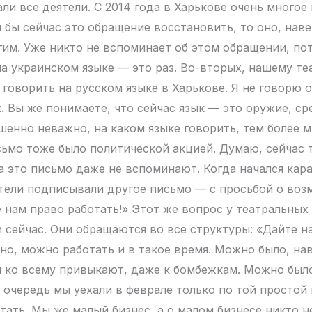
ли все деятели. С 2014 года в Харькове очень многое
и бы сейчас это обращение восстановить, то оно, наве
им. Уже никто не вспоминает об этом обращении, пот
на украинском языке — это раз. Во-вторых, нашему те
 говорить на русском языке в Харькове. Я не говорю 
х. Вы же понимаете, что сейчас язык — это оружие, ср
енно неважно, на каком языке говорить, тем более 
сьмо тоже было политической акцией. Думаю, сейчас 
а это письмо даже не вспоминают. Когда начался кара
тели подписывали другое письмо — с просьбой о во
е нам право работать!» Этот же вопрос у театральных
и сейчас. Они обращаются во все структуры: «Дайте 
но, можно работать и в такое время. Можно было, нав
 ко всему привыкают, даже к бомбежкам. Можно было
ю очередь мы уехали в феврале только по той простой 
тать. Мы же малый бизнес, а о малом бизнесе никто н