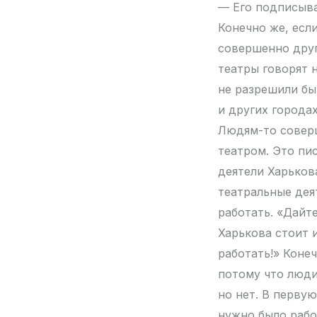
— Его подписыва
Конечно же, есл
совершенно друг
театры говорят 
не разрешили бы
и других города
Людям-то соверш
театром. Это пи
деятели Харьков
театральные дея
работать. «Дайт
Харькова стоит 
работать!» Конеч
потому что люди
но нет. В перву
нужно было рабо