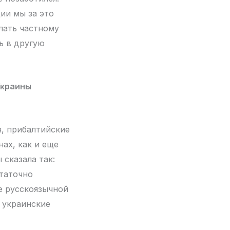
ии мы за это
елать частному
ь в другую
Украины
я, прибалтийские
ах, как и еще
 сказала так:
статочно
е русскоязычной
 украинские