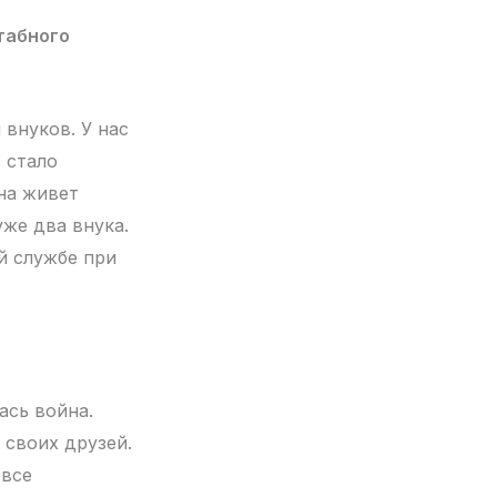
табного
 внуков. У нас
с стало
на живет
уже два внука.
ой службе при
ась война.
 своих друзей.
 все