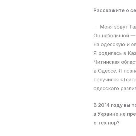
Расскажите о се
— Меня зовут Га
Он небольшой — 
на одесскую и е
Я родилась в Ка
Читинская област
в Одессе. Я поз
получился «Теат
одесского разли
В 2014 году вы 
в Украине не пр
с тех пор?