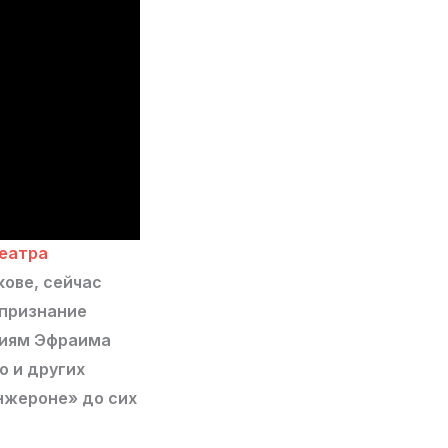
еатра
кове, сейчас
 признание
ниям Эфраима
о и других
анжероне» до сих