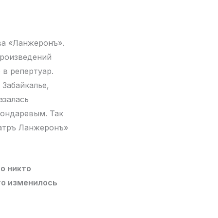
ва «Ланжеронъ».
произведений
 в репертуар.
 Забайкалье,
азалась
Бондаревым. Так
еатръ Ланжеронъ»
то никто
то изменилось