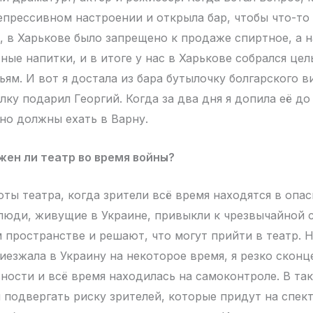
депрессивном настроении и открыла бар, чтобы что-то
ь, в Харькове было запрещено к продаже спиртное, а 
ные напитки, и в итоге у нас в Харькове собрался цел
ям. И вот я достала из бара бутылочку болгарского в
лку подарил Георгий. Когда за два дня я допила её до 
но должны ехать в Варну.
жен ли театр во время войны?
оты театра, когда зрители всё время находятся в опа
 люди, живущие в Украине, привыкли к чрезвычайной 
м пространстве и решают, что могут прийти в театр. Н
риезжала в Украину на некоторое время, я резко скон
сности и всё время находилась на самоконтроле. В та
и подвергать риску зрителей, которые придут на спект