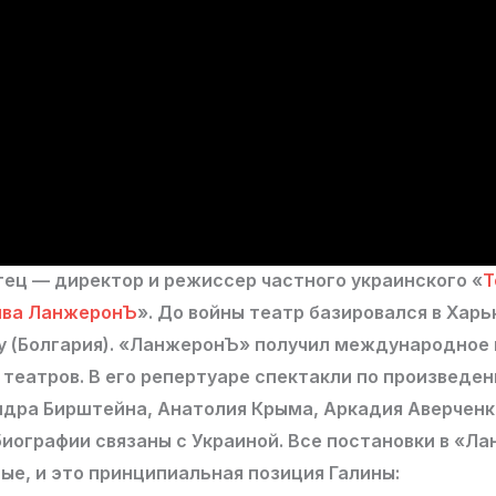
ец — директор и режиссер частного украинского «
Т
ива ЛанжеронЪ
». До войны театр базировался в Харь
ну (Болгария). «ЛанжеронЪ» получил международное
театров. В его репертуаре спектакли по произведе
ндра Бирштейна, Анатолия Крыма, Аркадия Аверченк
биографии связаны с Украиной. Все постановки в «Л
ые, и это принципиальная позиция Галины: