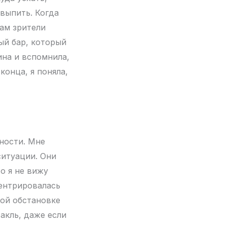
 выпить. Когда
нам зрители
ый бар, который
ина и вспомнила,
конца, я поняла,
сности. Мне
ситуации. Они
о я не вижу
центрировалась
кой обстановке
акль, даже если