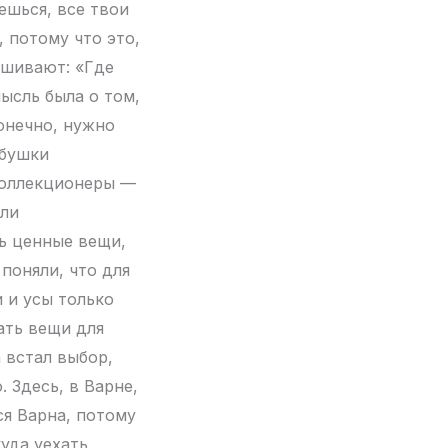
ешься, все твои
, потому что это,
ашивают: «Где
мысль была о том,
Конечно, нужно
абушки
коллекционеры —
яли
ть ценные вещи,
 поняли, что для
 и усы только
ать вещи для
 встал выбор,
 Здесь, в Варне,
ся Варна, потому
уда уехать,