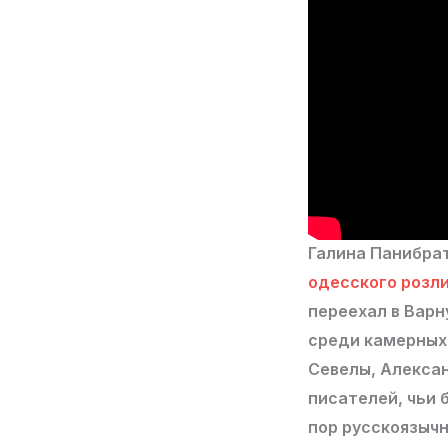
Галина Панибрат
одесского розл
переехал в Вар
среди камерных 
Севелы, Алекса
писателей, чьи 
пор русскоязычн