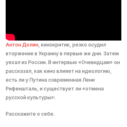
Антон Долин
, кинокритик, резко осудил
вторжение в Украину в первые же дни. Затем
уехал из России. В интервью «Очевидцам» он
рассказал, как кино влияет на идеологию,
есть ли у Путина современная Лени
Рифеншталь, и существует ли «отмена
русской культуры»:
Расскажите о себе.