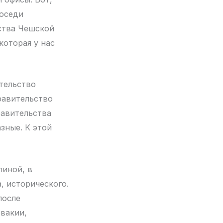
соседи
ства Чешской
которая у нас
тельство
равительство
равительства
зные. К этой
пиной, в
, исторического.
после
вакии,