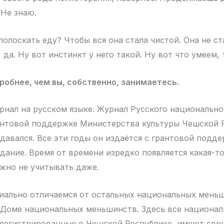
 Не знаю.
полоскать еду? Чтобы вся она стала чистой. Она не ст
 да. Ну вот инстинкт у него такой. Ну вот что умеем, 
обнее, чем вы, собственно, занимаетесь.
нал на русском языке. Журнал Русского национальн
антовой поддержке Министерства культуры Чешской 
здавался. Все эти годы он издаётся с грантовой подд
дание. Время от времени изредко появляется какая-то
ожно не учитывать даже.
ально отличаемся от остальных национальных меньш
 Доме национальных меньшинств. Здесь все национа
регистрированные в Чешской Республике, имеют свои