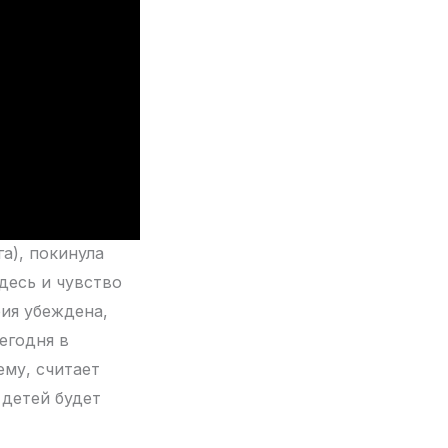
га), покинула
десь и чувство
рия убеждена,
егодня в
ему, считает
 детей будет