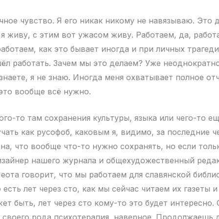
ичное чувство. Я его никак никому не навязываю. Это
 я живу, с этим вот ужасом живу. Работаем, да, работ
работаем, как это бывает иногда и при личных трагеди
шёл работать. Зачем мы это делаем? Уже неоднократно
знаете, я не знаю. Иногда меня охватывает полное отч
это вообще всё нужно.
ого-то там сохранения культуры, языка или чего-то ещ
учать как русофоб, каковым я, видимо, за последние ч
ена, что вообще что-то нужно сохранять, но если толь
изайнер нашего журнала и общехудожественный реда
еота говорит, что мы работаем для славянской библио
 есть лет через сто, как мы сейчас читаем их газеты 
т быть, лет через сто кому-то это будет интересно. 
е своего рода психотерапия, наверное. Продолжаешь д