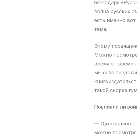
благодаря «Русс
волна русских э
есть именно вот 
тема.
Этому посвящена
Можно посмотреть
время от времен
мы себя представ
книгоиздательст
такой скорее гу
Повлияла ли вой
— Однозначно по
можно посмотрет