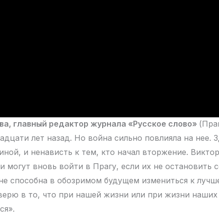
ва, главный редактор журнала «Русское слово»
(Пра
адцати лет назад. Но война сильно повлияла на нее. З
иной, и ненависть к тем, кто начал вторжение. Викто
и могут вновь войти в Прагу, если их не остановить с
 не способна в обозримом будущем измениться к лучш
 верю в то, что при нашей жизни или при жизни наших
ся».