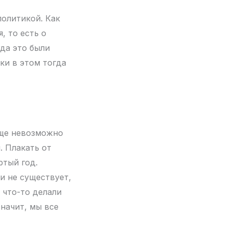
политикой. Как
, то есть о
гда это были
ки в этом тогда
бще невозможно
. Плакать от
ртый год.
и не существует,
 что-то делали
значит, мы все