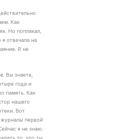
 действительно
аем. Как
ях. Но поплакал,
 я отвечала на
аяние. Я не
ё. Вы знаете,
етыре года и
ко память. Как
ктор нашего
теки. Вот
и журналы первой
Сейчас я не знаю.
елать то, что ты