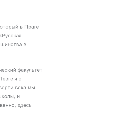
который в Праге
 «Русская
ьшинства в
ческий факультет
раге я с
тверти века мы
школы, и
венно, здесь