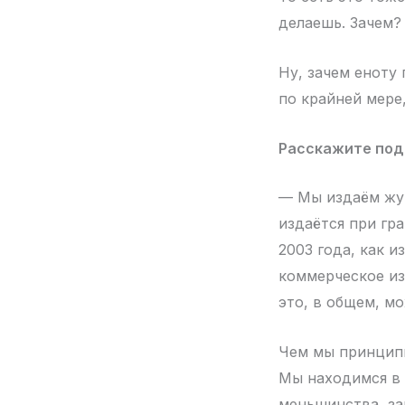
делаешь. Зачем?
Ну, зачем еноту 
по крайней мере,
Расскажите подр
— Мы издаём жур
издаётся при гр
2003 года, как и
коммерческое из
это, в общем, м
Чем мы принципи
Мы находимся в
меньшинства, за