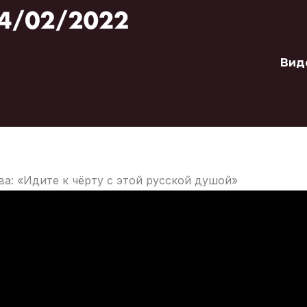
Вид
а: «Идите к чёрту с этой русской душой»