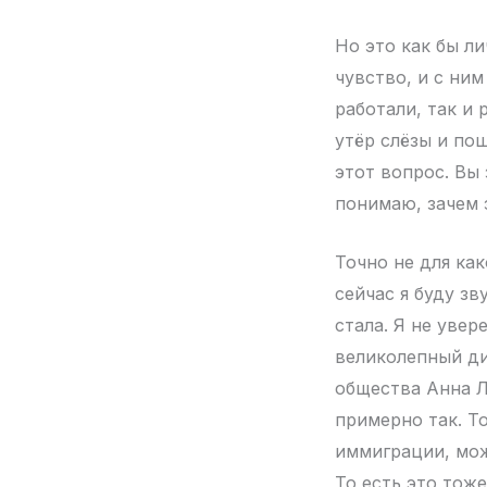
Но это как бы л
чувство, и с ним
работали, так и 
утёр слёзы и по
этот вопрос. Вы 
понимаю, зачем 
Точно не для как
сейчас я буду зв
стала. Я не увер
великолепный д
общества Анна Л
примерно так. То
иммиграции, може
То есть это тож