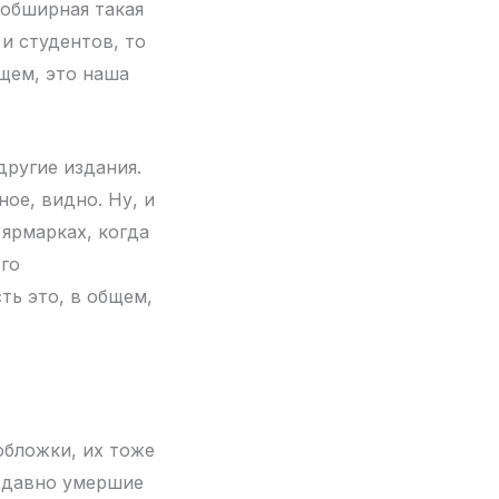
 обширная такая
и студентов, то
бщем, это наша
другие издания.
ное, видно. Ну, и
 ярмарках, когда
ого
ть это, в общем,
обложки, их тоже
и давно умершие