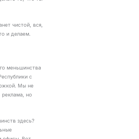
анет чистой, вся,
то и делаем.
ого меньшинства
Республики с
ержкой. Мы не
 реклама, но
инств здесь?
льные
 офисы. Вот,