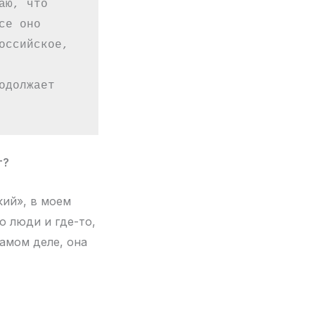
ю, что 
е оно 
ссийское, 
должает 
т?
кий», в моем
о люди и где-то,
самом деле, она