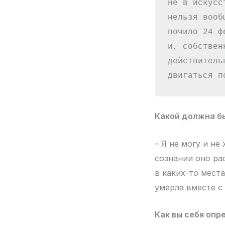
не в искусс
нельзя вооб
почило 24 ф
и, собствен
действитель
двигаться п
Какой должна бы
– Я не могу и не
сознании оно ра
в каких-то места
умерла вместе с
Как вы себя опр