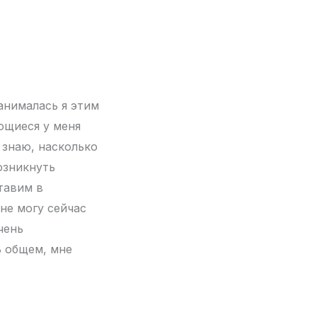
занималась я этим
ющиеся у меня
 знаю, насколько
озникнуть
тавим в
не могу сейчас
чень
В общем, мне