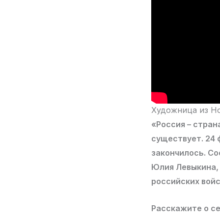
Художница из Но
«Россия – стран
существует. 24 
закончилось. Со
Юлия Левыкина, 
российских войс
Расскажите о с