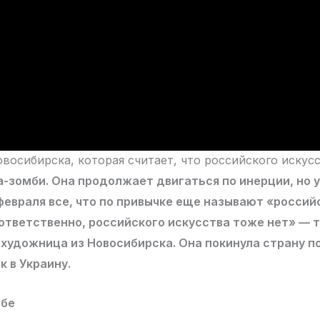
восибирска, которая считает, что российского искус
а-зомби. Она продолжает двигаться по инерции, но 
февраля все, что по привычке еще называют «росси
ответственно, российского искусства тоже нет
»
— т
художница из Новосибирска. Она покинула страну п
к в Украину.
ебе