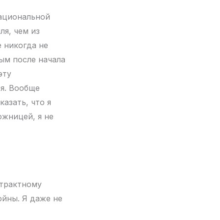
национальной
ля, чем из
 никогда не
ным после начала
эту
ся. Вообще
азать, что я
ожницей, я не
страктному
ойны. Я даже не