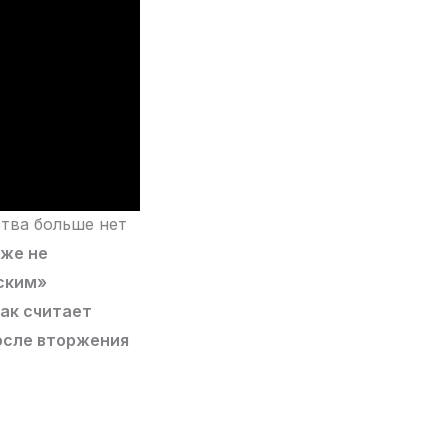
ства больше нет
уже не
йским»
ак считает
осле вторжения