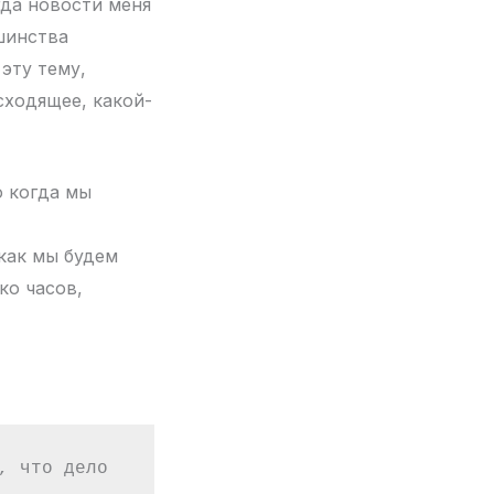
гда новости меня
ьшинства
эту тему,
сходящее, какой-
о когда мы
как мы будем
ко часов,
 что дело 