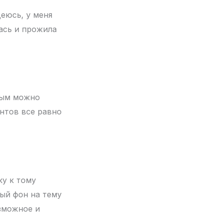
еюсь, у меня
лась и прожила
рым можно
антов все равно
ку к тому
ый фон на тему
озможное и