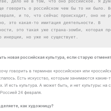
тве, дело не в том, что оно российское. Я дума
ще говорить о российском чем бы то ни было. Вс
евраля, и то, что сейчас происходит, оно не ро
но, это какая-то имитация деятельности. В 
ности, это такая уже страна-зомби, которая про
о инерции, но уже не существует.
ть новая российская культура, если старую отменя
 хочу говорить в терминах «российское» или «российс
спалось. Есть искусство, которым занимаются какие-т
х. И есть культура. А может быть, и нет культуры: на 
 Россией 24 февраля.
еделяете, как художницу?