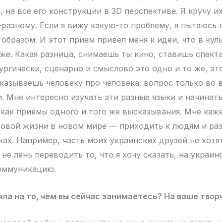
 на все его конструкции в 3D перспективе. Я кручу их
разному. Если я вижу какую-то проблему, я пытаюсь п
образом. И этот прием привел меня к идеи, что в кул
 же. Какая разница, снимаешь ты кино, ставишь спек
ргически, сценарно и смыслово это одно и то же, это
казываешь человеку про человека. вопрос только во 
. Мне интересно изучать эти разные языки и начинат
 как приёмы одного и того же высказывания. Мне каже
новой жизни в новом мире — приходить к людям и ра
ках. Например, часть моих украинских друзей не хотя
 не лень переводить то, что я хочу сказать, на украин
коммуникацию.
яла на то, чем вы сейчас занимаетесь? На ваше твор