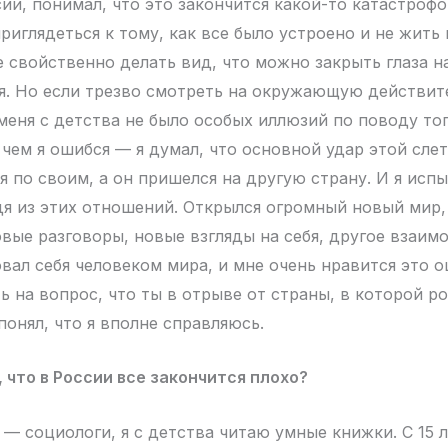
сии, понимал, что это закончится какой-то катастрофо
риглядеться к тому, как все было устроено и не жить
 свойственно делать вид, что можно закрыть глаза на
ся. Но если трезво смотреть на окружающую действите
меня с детства не было особых иллюзий по поводу тог
 чем я ошибся — я думал, что основной удар этой сле
 по своим, а он пришелся на другую страну. И я исп
дя из этих отношений. Открылся огромный новый мир,
овые разговоры, новые взгляды на себя, другое взаим
овал себя человеком мира, и мне очень нравится это 
ь на вопрос, что ты в отрыве от страны, в которой ро
 понял, что я вполне справляюсь.
, что в России все закончится плохо?
— социологи, я с детства читаю умные книжки. С 15 л