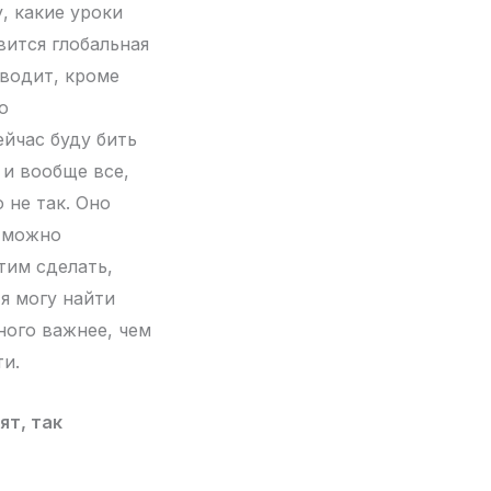
, какие уроки
вится глобальная
иводит, кроме
ю
ейчас буду бить
, и вообще все,
 не так. Оно
и можно
этим сделать,
 я могу найти
ного важнее, чем
ти.
ят, так