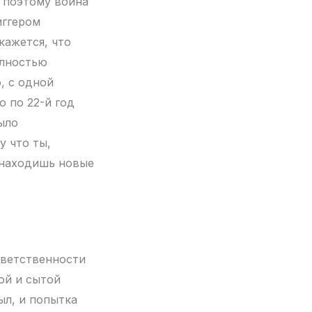
и поэтому война
иггером
кажется, что
олностью
, с одной
о по 22-й год
ыло
у что ты,
 находишь новые
тветственности
ой и сытой
ыл, и попытка