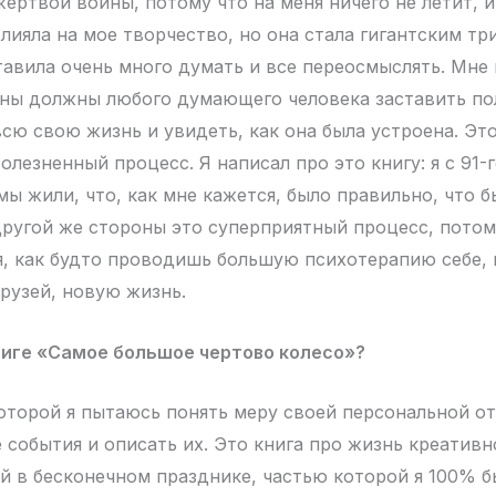
жертвой войны, потому что на меня ничего не летит, 
лияла на мое творчество, но она стала гигантским тр
тавила очень много думать и все переосмыслять. Мне 
йны должны любого думающего человека заставить п
сю свою жизнь и увидеть, как она была устроена. Это
олезненный процесс. Я написал про это книгу: я с 91-г
мы жили, что, как мне кажется, было правильно, что б
другой же стороны это суперприятный процесс, потом
я, как будто проводишь большую психотерапию себе,
рузей, новую жизнь.
ниге «Самое большое чертово колесо»?
которой я пытаюсь понять меру своей персональной о
 события и описать их. Это книга про жизнь креативн
 в бесконечном празднике, частью которой я 100% б