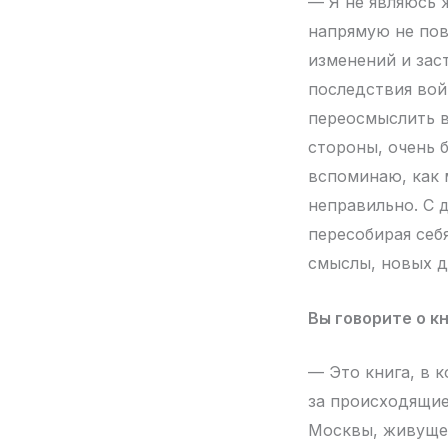
— Я не являюсь 
напрямую не пов
изменений и зас
последствия во
переосмыслить в
стороны, очень б
вспоминаю, как 
неправильно. С 
пересобирая себ
смыслы, новых д
Вы говорите о к
— Это книга, в 
за происходящие
Москвы, живущей