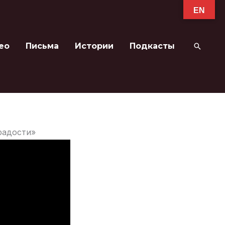
EN
ео
Письма
Истории
Подкасты
Поиск
радости»