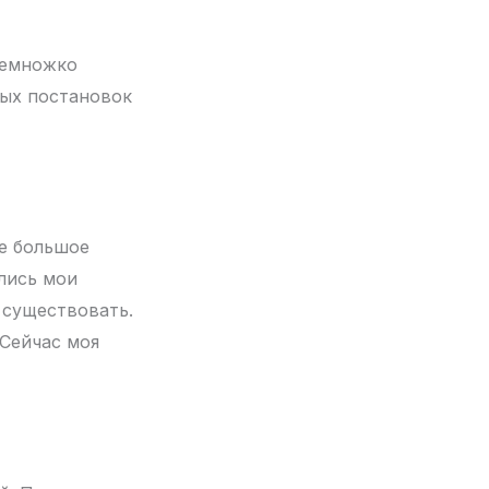
немножко
ных постановок
ое большое
лись мои
 существовать.
 Сейчас моя