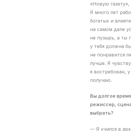
«Новую газету»,
Я много лет раб
богатых и влият
на самом деле ус
не пузырь, а ты 
у тебя должна бы
не понравится л
лучше. Я чувству
я востребован, у
получаю.
Вы долгое время
режиссер, сцена
выбрать?
— Я учился в ар