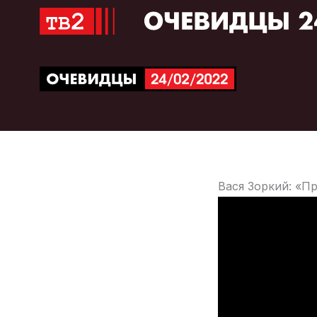
Перейти
к
содержимому
Вася Зоркий: «П