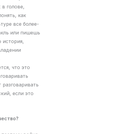
 в голове,
онять, как
ьтуре все более-
такль или пишешь
 история,
владении
ь
тся, что это
зговаривать
т разговаривать
ский, если это
чество?