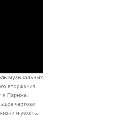
ель музыкальных
ого вторжения
т в Париже.
льшое чертово
жизни и уехать.