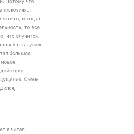
й. Потому что
 в иллюзиях…
 что-то, и тогда
льность, то все
о, что случится.
тевшей с катушек
ытал большое
 новое
одействие.
ощущение. Очень
дился,
ет я читал