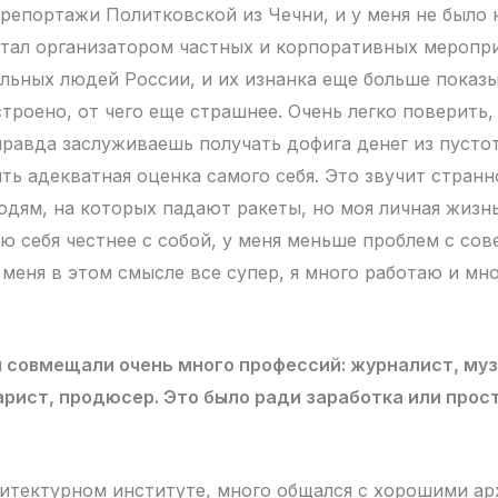
 репортажи Политковской из Чечни, и у меня не было 
отал организатором частных и корпоративных меропр
ельных людей России, и их изнанка еще больше показы
троено, от чего еще страшнее. Очень легко поверить,
правда заслуживаешь получать дофига денег из пустот
ть адекватная оценка самого себя. Это звучит странн
юдям, на которых падают ракеты, но моя личная жизнь
ю себя честнее с собой, у меня меньше проблем с сов
 меня в этом смысле все супер, я много работаю и мно
 совмещали очень много профессий: журналист, му
рист, продюсер. Это было ради заработка или прос
хитектурном институте, много общался с хорошими ар