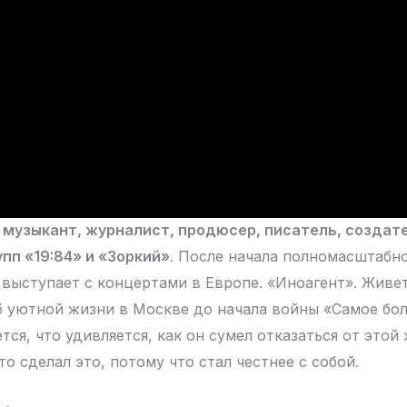
 музыкант, журналист, продюсер, писатель, создат
упп «19:84» и «Зоркий»
. После начала полномасштабн
, выступает с концертами в Европе. «Иноагент». Живе
б уютной жизни в Москве до начала войны «Самое бо
тся, что удивляется, как он сумел отказаться от этой 
то сделал это, потому что стал честнее с собой.