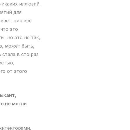
никаких иллюзий.
иятий для
вает, как все
 что это
ы, но это не так,
о, может быть,
 стала в сто раз
естью,
го от этого
зыкант,
то не могли
хитекторами.