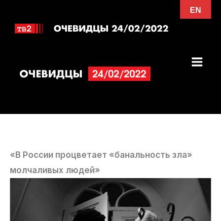
Перейти
EN
к
содержимому
«В России процветает «банальность зла»
молчаливых людей»