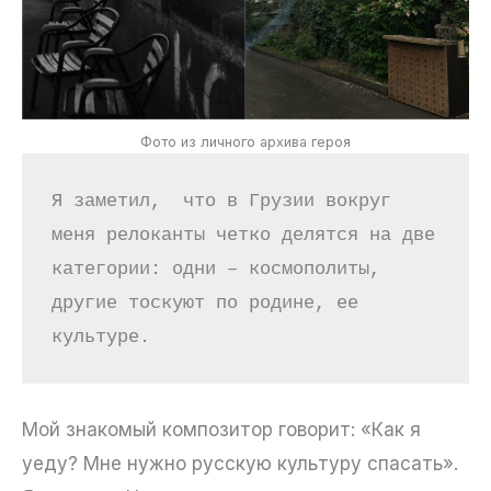
Фото из личного архива героя
Я заметил,  что в Грузии вокруг 
меня релоканты четко делятся на две 
категории: одни – космополиты, 
другие тоскуют по родине, ее 
культуре.
Мой знакомый композитор говорит: «Как я
уеду? Мне нужно русскую культуру спасать».