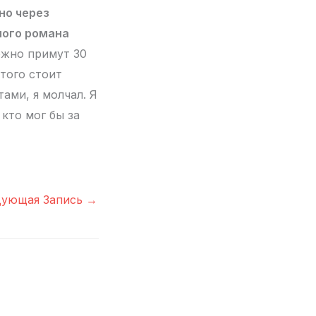
но через
ного романа
ожно примут 30
того стоит
ами, я молчал. Я
кто мог бы за
дующая Запись
→