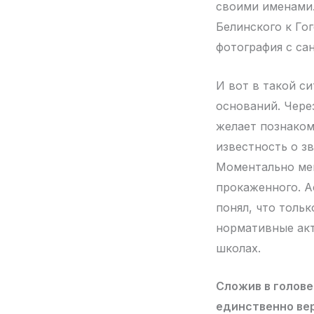
своими именами.
Белинского к Го
фотография с са
И вот в такой си
оснований. Чере
желает познаком
известность о зв
Моментально мен
прокаженного. Аф
понял, что толь
нормативные акт
школах.
Сложив в голове 
единственно ве