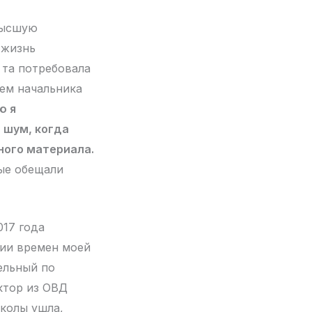
высшую
 жизнь
 та потребовала
ием начальника
ю я
 шум, когда
ного материала.
рые обещали
017 года
фии времен моей
ельный по
ктор из ОВД
школы ушла,