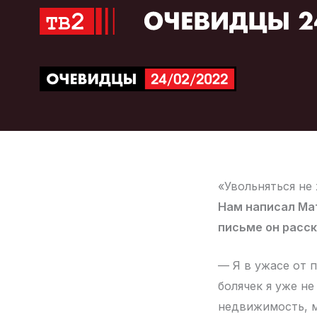
Перейти
к
содержимому
«Увольняться не 
Нам написал Мат
письме он расск
— Я в ужасе от п
болячек я уже н
недвижимость, м