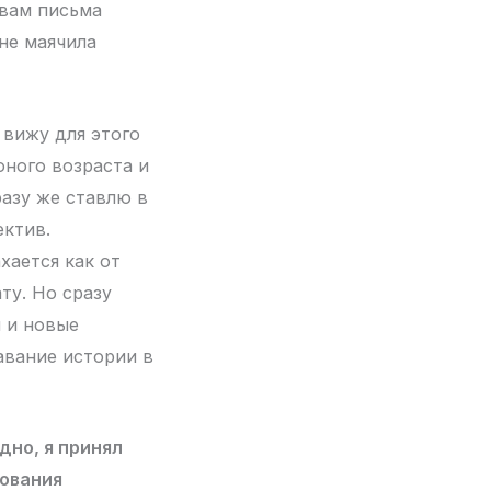
ивам письма
не маячила
е вижу для этого
юного возраста и
разу же ставлю в
ектив.
ается как от
ту. Но сразу
и и новые
вание истории в
дно, я принял
зования