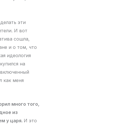
 делать эти
тели. И вот
гатива сошла,
не и о том, что
кая идеология
 купился на
л включенный
л как меня
орил много того,
дное из
м у царя.
И это