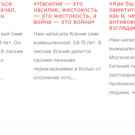
ться
«Насилие — это
«Как бы
ачал,
насилие, жестокость
заметит
сь
— это жестокость, а
как я, ч
война — это война»
антиво
взгляда
вей (имя
Нам написала Ксения (имя
Нам напис
3 лет. Он
вымышленное). Ей 15 лет. В
вымышленн
 В письме
письме Ксения делится
Московско
 о
своими личными
Евгений п
переживаниями и болью от
разговари
и…
осознания того,…
провоенн
людьми, н