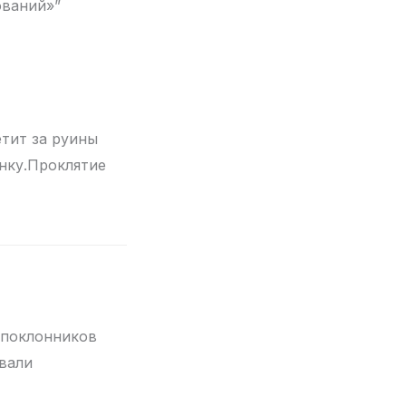
ований»”
етит за руины
нку.Проклятие
,поклонников
вали