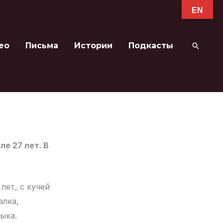
EN
ео
Письма
Истории
Подкасты
Поиск
е 27 лет. В
лет, с кучей
алка,
зыка.