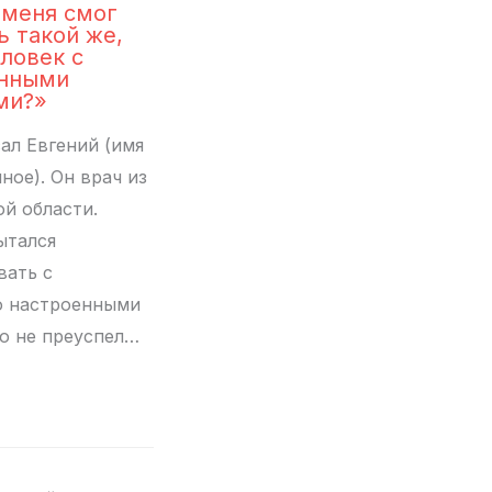
 меня смог
ь такой же,
еловек с
енными
ми?»
ал Евгений (имя
ое). Он врач из
й области.
ытался
вать с
о настроенными
о не преуспел…