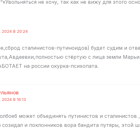
“«Увольняться не хочу, так как не вижу для этого осн
, 2024 В 20:24
ее,сброд сталинистов-путиноидов) будет судим и отв
та,Авдеевки,полностью стёртую с лица земли Марьи
БОТАЕТ на россии окурка-психопата.
УЛЬЯНОВ
 2024 В 16:13
олбоеб может объединять путинистов и сталинистов 
 созидал и поклонников вора бандита путяры, этой ш