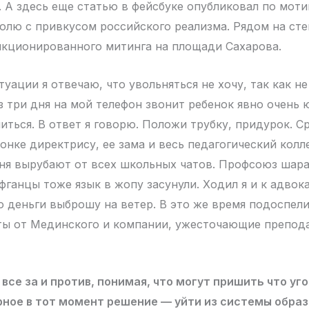
 А здесь еще статью в фейсбуке опубликовал по мот
голю с привкусом российского реализма. Рядом на сте
нкционированного митинга на площади Сахарова.
туации я отвечаю, что увольняться не хочу, так как н
з три дня на мой телефон звонит ребенок явно очень 
иться. В ответ я говорю. Положи трубку, придурок. С
онке директрису, ее зама и весь педагогический колл
я вырубают от всех школьных чатов. Профсоюз шарах
ганцы тоже язык в жопу засунули. Ходил я и к адвока
ко деньги выброшу на ветер. В это же время подоспел
ы от Мединского и компании, ужесточающие препода
все за и против, понимая, что могут пришить что уго
рное в тот момент решение — уйти из системы обра