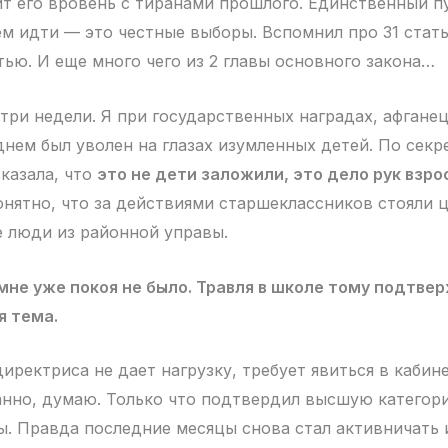
ит его вровень с тиранами прошлого. Единственный п
м идти — это честные выборы. Вспомнил про 31 стат
тью. И еще много чего из 2 главы основного закона…
три недели. Я при государственных наградах, афгане
днем был уволен на глазах изумленных детей. По сек
казала, что
это не дети заложили, это дело рук взр
понятно, что за действиями старшеклассников стояли 
 люди из районной управы.
г мне уже покоя не было. Травля в школе тому подтве
я тема.
директриса не дает нагрузку, требует явиться в кабин
анно, думаю. Только что подтвердил высшую категор
ры. Правда последние месяцы снова стал активничать