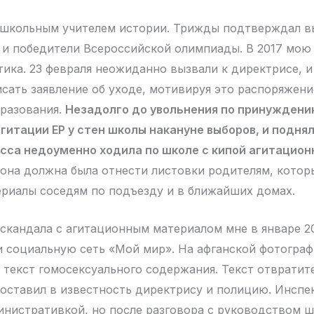
л школьным учителем истории. Трижды подтверждал 
 и победители Всероссийской олимпиады. В 2017 мою
тика. 23 февраля неожиданно вызвали к директрисе, и
сать заявление об уходе, мотивируя это распоряжен
разования.
Незадолго до увольнения по принуждени
гитации ЕР у стен школы накануне выборов, и поднял
асса недоуменно ходила по школе с кипой агитацион
 она должна была отнести листовки родителям, кото
ериалы соседям по подъезду и в ближайших домах.
 скандала с агитационным материалом мне в январе 2
и социальную сеть «Мой мир». На афганской фотогра
 текст гомосексуального содержания. Текст отвратит
оставил в известность директрису и полицию. Инспе
инистративкой, но после разговора с руководством 