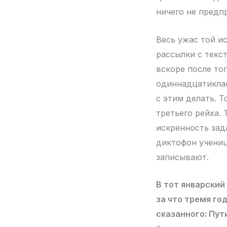
ничего не предп
Весь ужас той ис
рассылки с текс
вскоре после тог
одиннадцатиклас
с этим делать. 
третьего рейха.
искренность зад
диктофон ученицы
записывают.
В тот январский
за что тремя го
сказанного: Пут