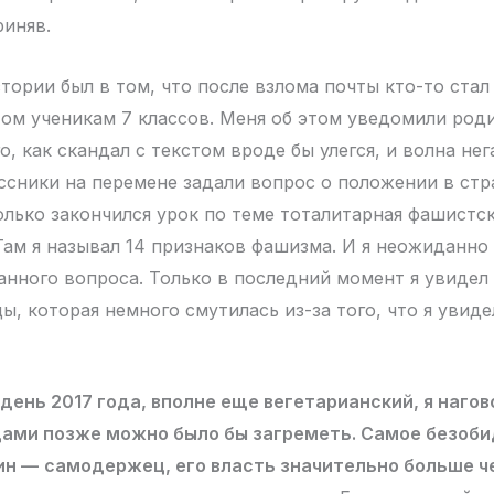
риняв.
тории был в том, что после взлома почты кто-то стал
том ученикам 7 классов. Меня об этом уведомили роди
о, как скандал с текстом вроде бы улегся, и волна не
сники на перемене задали вопрос о положении в стра
Только закончился урок по теме тоталитарная фашистс
 Там я называл 14 признаков фашизма. И я неожиданно
анного вопроса. Только в последний момент я увиде
, которая немного смутилась из-за того, что я увиде
 день 2017 года, вполне еще вегетарианский, я нагов
дами позже можно было бы загреметь. Самое безоби
ин —
самодержец, его власть значительно больше че