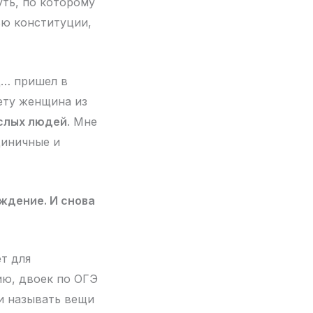
уть, по которому
ью конституции,
ц… пришел в
рету женщина из
ослых людей
. Мне
циничные и
рждение. И снова
ет для
ию, двоек по ОГЭ
 и называть вещи