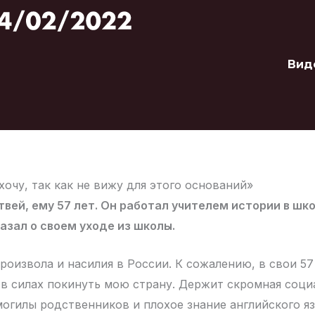
Вид
хочу, так как не вижу для этого оснований»
вей, ему 57 лет. Он работал учителем истории в школ
азал о своем уходе из школы.
роизвола и насилия в России. К сожалению, в свои 57 
е в силах покинуть мою страну. Держит скромная соци
огилы родственников и плохое знание английского я