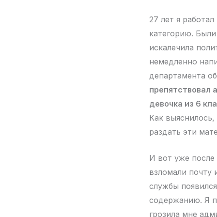
27 лет я работа
категорию. Были
искалечила поли
немедленно напи
департамента об
препятствовал а
девочка из 6 кл
Как выяснилось,
раздать эти мат
И вот уже после
взломали почту 
службы появился
содержанию. Я п
грозила мне адм