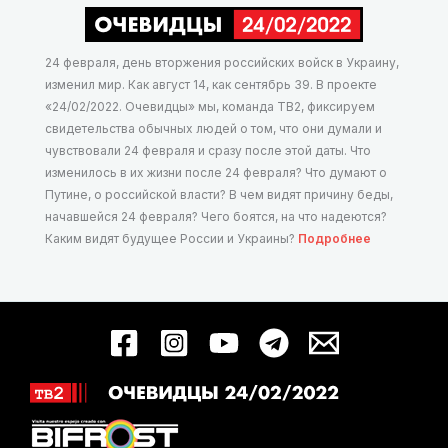
24 февраля, день вторжения российских войск в Украину,
изменил мир. Как август 14, как сентябрь 39. В проекте
«24/02/2022. Очевидцы» мы, команда ТВ2, фиксируем
свидетельства обычных людей о том, что они думали и
чувствовали 24 февраля и сразу после этой даты. Что
изменилось в их жизни после 24 февраля? Что думают о
Путине, о российской власти? В чем видят причину беды,
начавшейся 24 февраля? Чего боятся, на что надеются?
Каким видят будущее России и Украины?
Подробнее