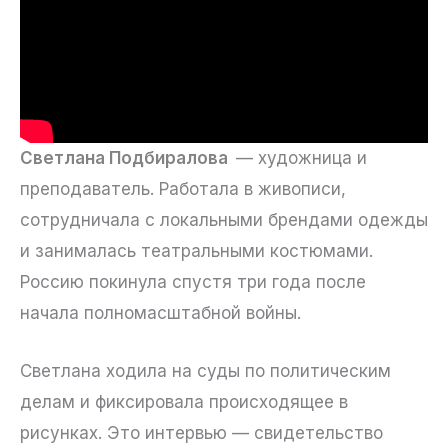
Светлана Подбиралова
— художница и
преподаватель. Работала в живописи,
сотрудничала с локальными брендами одежды
и занималась театральными костюмами.
Россию покинула спустя три года после
начала полномасштабной войны.
Светлана ходила на суды по политическим
делам и фиксировала происходящее в
рисунках. Это интервью — свидетельство