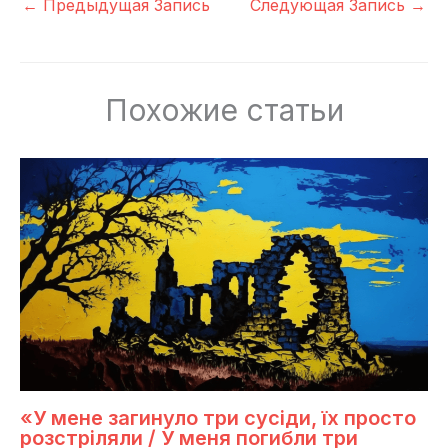
←
Предыдущая Запись
Следующая Запись
→
Похожие статьи
«У мене загинуло три сусіди, їх просто
розстріляли / У меня погибли три