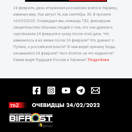
24 февраля, день вторжения российских войск в Украину,
изменил мир. Как август 14, как сентябрь 39. В проекте
«24/02/2022. Очевидцы» мы, команда ТВ2, фиксируем
свидетельства обычных людей о том, что они думали и
чувствовали 24 февраля и сразу после этой даты. Что
изменилось в их жизни после 24 февраля? Что думают о
Путине, о российской власти? В чем видят причину беды,
начавшейся 24 февраля? Чего боятся, на что надеются?
Каким видят будущее России и Украины?
Подробнее