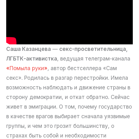
Саша Казанцева
—
секс-просветительница,
ЛГБТК-активистка
, ведущая телеграм-канала
«
Помыла руки
»
, автор бестселлера «Сам
секс». Родилась в разгар перестройки. Имела
возможность наблюдать и движение страны в
сторону демократии, и откат обратно. Сейчас
живет в эмиграции. О том, почему государство
в качестве врагов выбирает сначала уязвимые
группы, и чем это грозит большинству, о
страхах быть собой и необходимости