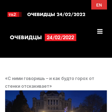
Перейти
EN
к
содержимому
«С ними говоришь – и как будто горох от
стенки отскакивает»