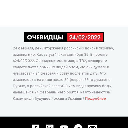
24 февраля, день вторжения российских войск в Украину,
изменил мир. Как август 14, как сентябрь 39. В проекте
«24/02/2022. Очевидцы» мы, команда ТВ2, фиксируем
свидетельства обычных людей о том, что они думали и
чувствовали 24 февраля и сразу после этой даты. Что
изменилось в их жизни после 24 февраля? Что думают о
Путине, о российской власти? В чем видят причину беды,
начавшейся 24 февраля? Чего боятся, на что надеются?
Каким видят будущее России и Украины?
Подробнее