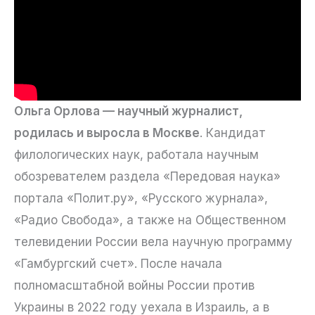
Ольга Орлова — научный журналист,
родилась и выросла в Москве
. Кандидат
филологических наук, работала научным
обозревателем раздела «Передовая наука»
портала «Полит.ру», «Русского журнала»,
«Радио Свобода», а также на Общественном
телевидении России вела научную программу
«Гамбургский счет». После начала
полномасштабной войны России против
Украины в 2022 году уехала в Израиль, а в