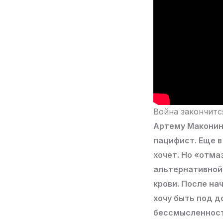
Война закончитс
Артему Маконин
пацифист. Еще в
хочет. Но «отма
альтернативной
крови. После на
хочу быть под 
бессмысленност