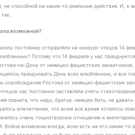
 не способной на какие-то реальные действия. И, к 
 так.
тала возможной?
колы постоянно отправляли на конкурс чтецов 14 фев
 влюбленных? Потому что 14 февраля у нас празднуетс
стова-на-Дону от немецко-фашистских захватчиков. 
рицалось праздновать День всех влюбленных, и все го
ь освобождения Ростова от немецко-фашистских зах
 чтецов нас постоянно заставляли учить стихотворени
яя граната, что надо, братья, немцев бить, не давать
алось впечатление, что всем все время хотелось пово
ожилось очень тошнотворное отношение к милитариз
. Война возможна всегда, если есть на это какие-то 
, была логистика, но не было социального триггера, н