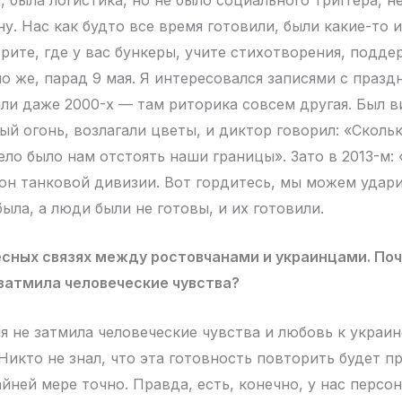
у. Нас как будто все время готовили, были какие-то 
трите, где у вас бункеры, учите стихотворения, подд
о же, парад 9 мая. Я интересовался записями с празд
или даже 2000-х — там риторика совсем другая. Был в
ый огонь, возлагали цветы, и диктор говорил: «Сколь
ело было нам отстоять наши границы». Зато в 2013-м:
он танковой дивизии. Вот гордитесь, мы можем удари
была, а люди были не готовы, и их готовили.
есных связях между ростовчанами и украинцами. По
затмила человеческие чувства?
 не затмила человеческие чувства и любовь к украин
Никто не знал, что эта готовность повторить будет п
йней мере точно. Правда, есть, конечно, у нас персо