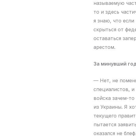
называемую част
то и здесь част
я знаю, что есл
скрыться от феде
оставаться запе
арестом.
За минувший год
— Нет, не поменя
специалистов, и
войска зачем-то
из Украины. Я х
текущего правите
пытается заявить
оказался не бле