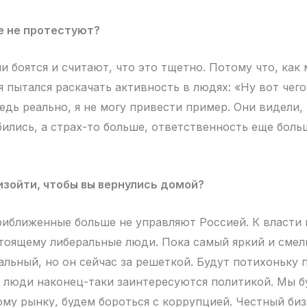
е не протестуют?
 боятся и считают, что это тщетно. Потому что, как 
я пытался раскачать активность в людях: «Ну вот чег
едь реально, я не могу привести пример. Они видели,
бились, а страх-то больше, ответственность еще бол
зойти, чтобы вы вернулись домой?
риближенные больше не управляют Россией. К власти
тоящему либеральные люди. Пока самый яркий и смел
альный, но он сейчас за решеткой. Будут потихоньку 
 люди наконец-таки заинтересуются политикой. Мы 
ому рынку, будем бороться с коррупцией. Честный биз