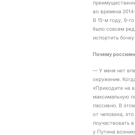
преимущественно
во времена 2014
В 15-м году, 9-г
было совсем ред
испортить бочку
Почему россиян
— У меня нет вп
окружение. Когд
«Приходите на в
максимальную па
пассивно. В это
от человека, это
поучаствовать в
у Путина возник