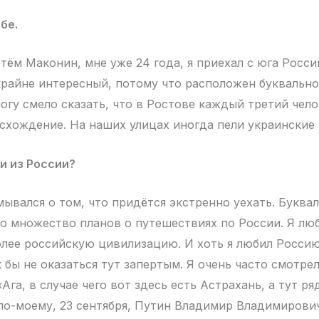
бе.
тём Маконин, мне уже 24 года, я приехал с юга Росси
крайне интересный, потому что расположен буквально
могу смело сказать, что в Ростове каждый третий чел
схождение. На наших улицах иногда пели украинские 
и из России?
мывался о том, что придётся экстренно уехать. Буква
ло множество планов о путешествиях по России. Я лю
олее российскую цивилизацию. И хоть я любил Россию
к бы не оказаться тут запертым. Я очень часто смотре
«Ага, в случае чего вот здесь есть Астрахань, а тут р
 по-моему, 23 сентября, Путин Владимир Владимирови