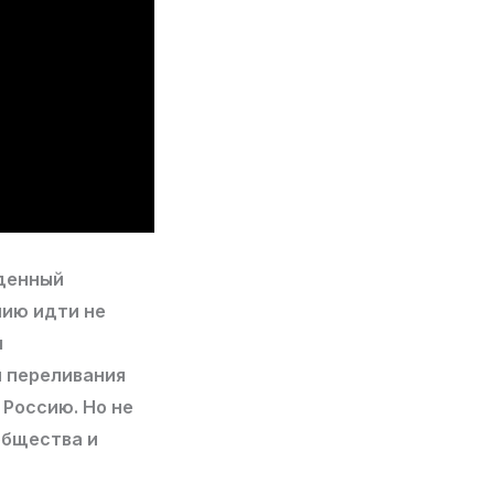
жденный
мию идти не
я
и переливания
 Россию. Но не
общества и