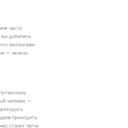
мне часто
о вы добились
 что митингами
ьше — можно
 потихоньку
ый человек —
проходить
будем приходить
нес станет легче