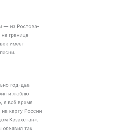
и — из Ростова-
 на границе
овек имеет
песни.
льно год-два
бил и люблю
, я всё время
л на карту России
ядом Казахстан».
ч объявил так