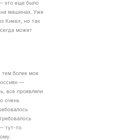
— это еще было
 на машинах. Уже
з Киев», но так
всегда может
 тем более мое
россиян —
ь, все проявляли
о очень
требовалось
отребовалось
— тут-то
ому.