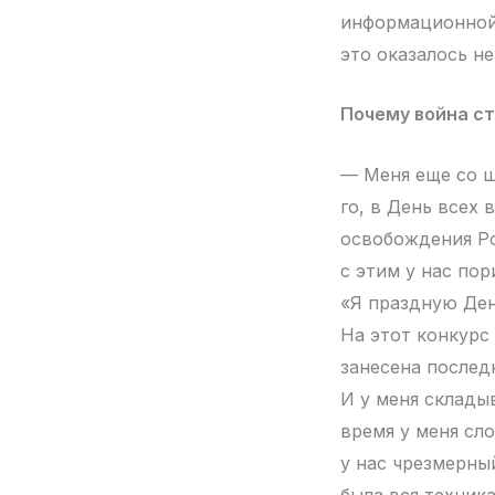
информационной,
это оказалось не
Почему война с
— Меня еще со ш
го, в День всех
освобождения Ро
с этим у нас по
«Я праздную Ден
На этот конкурс
занесена последн
И у меня складыв
время у меня сл
у нас чрезмерный
была вся техника