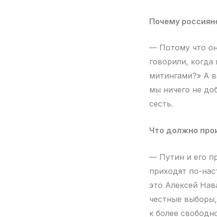
Почему россиян
— Потому что они
говорили, когда 
митингами?» А в
мы ничего не до
сесть.
Что должно прои
— Путин и его п
приходят по-нас
это Алексей Нав
честные выборы,
к более свободн