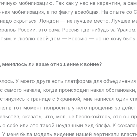
ичную мобилизацию. Так как у нас не карантин, а сам
ичная мобилизация, а по факту всеобщая. На опыте со 
и надо скрыться, Лондон — не лучшее место. Лучшее м
ралов России, это сама Россия где-нибудь за Уралом.
ртым. Я люблю свой дом — Россию — но не хочу быт
 менялось ли ваше отношение к войне?
лось. У моего друга есть платформа для объединения 
 с самого начала, когда происходил накал обстановки
 стянулись к границе с Украиной, мне написал один с
отел в тот момент попросить у него прощения за дейс
льства, сказать, что, мол, не беспокойтесь, это он п
 о себе или это такой неудачный вид блефа. К сожале
ф. У меня была модель видения нашей вертикали власти