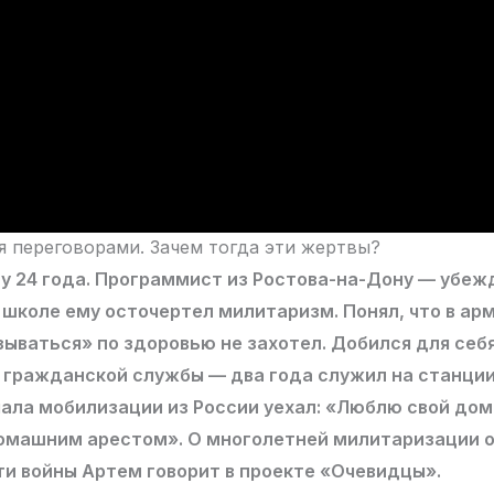
я переговорами. Зачем тогда эти жертвы?
у 24 года. Программист из Ростова-на-Дону — убе
 школе ему осточертел милитаризм. Понял, что в ар
зываться» по здоровью не захотел. Добился для себ
 гражданской службы — два года служил на станци
чала мобилизации из России уехал: «Люблю свой дом
домашним арестом». О многолетней милитаризации 
и войны Артем говорит в проекте «Очевидцы».