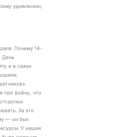
моему удивлению,
раля. Почему 14-
я День
Ну и в связи
ворили:
ватчиков».
я про войну, что
 отсрочки.
евать. За это
му — он был
ресурсы. У наших
е было желания