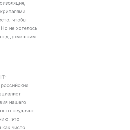
оизоляция,
Скрипалями
есто, чтобы
 Но не хотелось
ь под домашним
IT-
, российские
пециалист
твия нашего
росто неудачно
нию, это
 как чисто