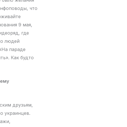
инфоповоды, что
ерживайте
нования 9 мая,
идеоряд, где
ко людей
 «На параде
ть». Как будто
чему
ским друзьям,
ро украинцев.
нажи,