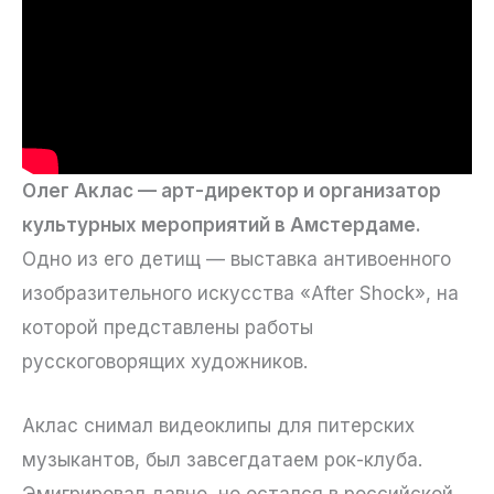
Олег Аклас — арт-директор и организатор
культурных мероприятий в Амстердаме.
Одно из его детищ — выставка антивоенного
изобразительного искусства «After Shock», на
которой представлены работы
русскоговорящих художников.
Аклас снимал видеоклипы для питерских
музыкантов, был завсегдатаем рок-клуба.
Эмигрировал давно, но остался в российской