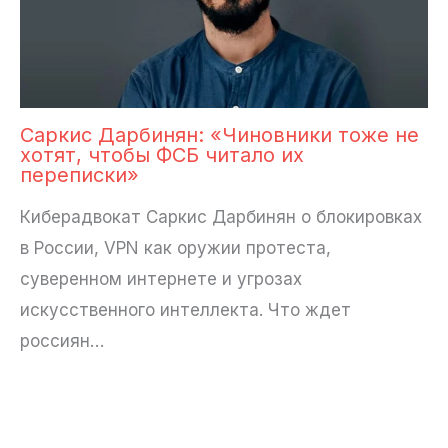
Саркис Дарбинян: «Чиновники тоже не
хотят, чтобы ФСБ читало их
переписки»
Киберадвокат Саркис Дарбинян о блокировках
в России, VPN как оружии протеста,
суверенном интернете и угрозах
искусственного интеллекта. Что ждет
россиян…