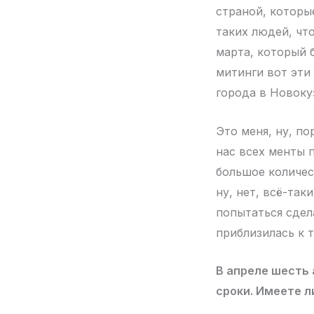
страной, которые
таких людей, что
марта, который 
митинги вот эти
города в Новокуз
Это меня, ну, по
нас всех менты 
большое количест
ну, нет, всё-так
попытаться сдел
приблизилась к т
В апреле шесть
сроки. Имеете л