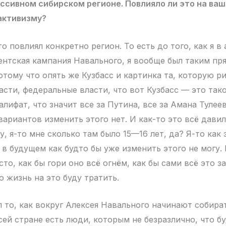
ссивном сибирском регионе. Повлияло ли это на ваш
активизму?
о повлиял конкретно регион. То есть до того, как я в 
ентская кампания Навального, я вообще был таким пр
отому что опять же Кузбасс и картинка та, которую р
асти, федеральные власти, что вот Кузбасс — это так
лифат, что значит все за Путина, все за Амана Тулеев
вариантов изменить этого нет. И как-то это всё давило
 ну, я-то мне сколько там было 15—16 лет, да? Я-то как
 в будущем как будто бы уже изменить этого не могу. 
то, как бы гори оно всё огнём, как бы сами всё это за
ю жизнь на это буду тратить.
л то, как вокруг Алексея Навального начинают собира
сей стране есть люди, которым не безразлично, что б