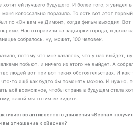
 хотят ей лучшего будущего. И более того, я увидел 
 меня колоссально поразило. То есть вот этот первый 
был по «Он вам не Димон», когда фильм выходил. Вот 
 первые. Нас отправили на задворки города, и даже н
нецке собралось, ну, может, 100 человек.
разило, потому что мне казалось, что у нас выйдет, ну
палками побьют, и ничего из этого не выйдет. А собр
во людей вот при вот таких обстоятельствах. И как-т
и что-то ещё как будто бы поменять можно. И нужно, 
ать всё возможное, чтобы страна в будущем стала хо
ому, какой мы хотим её видеть.
 активистов антивоенного движения «Весна» получи
и вы отношение к «Весне»?