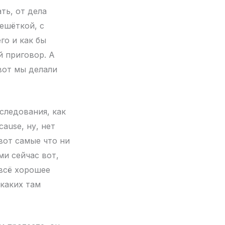
ть, от дела
решёткой, с
го и как бы
й приговор. А
вот мы делали
следования, как
ause, ну, нет
вот самые что ни
ми сейчас вот,
 всё хорошее
икаких там