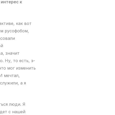
 интерес к
активе, как вот
ям русофобом,
исовали
ой
а, значит
. Ну, то есть, э-
 это мог изменить
И мечтал,
служили, а я
ться люди. Я
удет с нашей