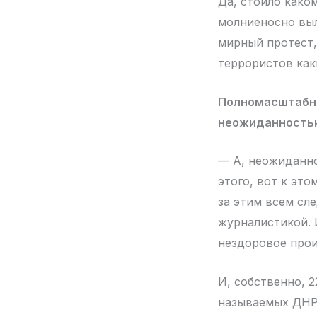
Да, стоило како
молниеносно выл
мирный протест, 
террористов каки
Полномасштабно
неожиданность
— А, неожиданно
этого, вот к эт
за этим всем сл
журналистикой. И
нездоровое прои
И, собственно, 2
называемых ДНР и