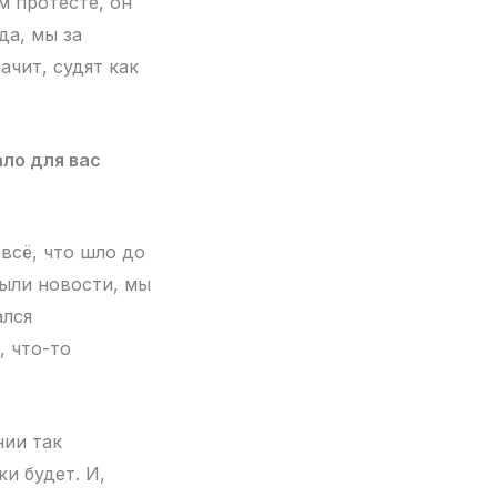
м протесте, он
да, мы за
ачит, судят как
ло для вас
всё, что шло до
были новости, мы
ался
, что-то
нии так
и будет. И,