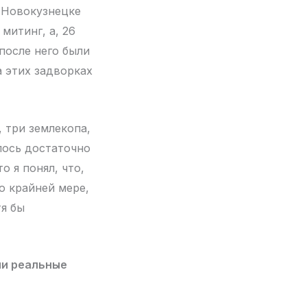
в Новокузнецке
митинг, а, 26
после него были
а этих задворках
, три землекопа,
алось достаточно
о я понял, что,
по крайней мере,
тя бы
ли реальные