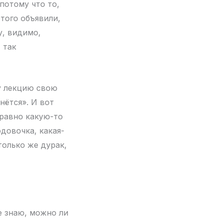
потому что то,
этого объявили,
у, видимо,
 так
ту лекцию свою
нётся». И вот
 равно какую-то
довочка, какая-
только же дурак,
е знаю, можно ли