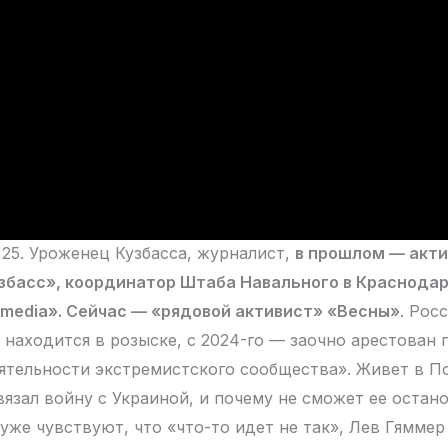
25. Уроженец Кузбасса, журналист,
в прошлом — акт
збасс», координатор Штаба Навального в Краснодар
media». Сейчас — «рядовой активист» «Весны»
. Рос
о находится в розыске, с 2024-го — заочно арестован 
ятельности экстремистского сообщества». Живет в По
вязал войну с Украиной, и почему не сможет ее остан
уже чувствуют, что «что-то идет не так», Лев Гяммер