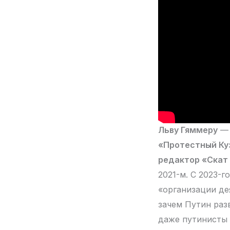
Льву Гяммеру
— 
«Протестный Ку
редактор «Скат 
2021-м. С 2023-г
«организации де
зачем Путин раз
даже путинисты 