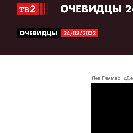
Перейти
к
содержимому
Лев Гяммер
: «
Де