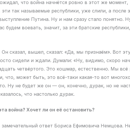
 ожидал, что война начнётся ровно в этот же момент, 
 эти так называемые республики, уже слили, а после 
выступление Путина. Ну и нам сразу стало понятно. Н
ас будем воевать, значит, за эти братские республики,
. Он сказал, вышел, сказал: «Да, мы признаём». Вот э
осто сидели и ждали. Думали: «Ну, видимо, скоро нач
адцать четвёртого. Это кошмар, естественно. Мы всё
, что, может быть, это всё-таки какая-то вот многохо
то. Ну не будет же он — он, конечно, дурак, но не нас
казалось, что настолько дурак.
эта война? Хочет ли он её остановить?
ь замечательный ответ Бориса Ефимовича Немцова. Н