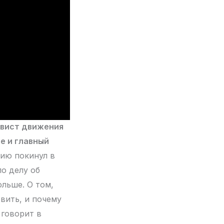
ивист движения
е и главный
сию покинул в
по делу об
льше. О том,
овить, и почему
 говорит в