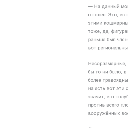
— На данный мом
отошёл. Это, ес
этими кошмарными
тоже, да, фигур
раньше был член
вот региональный
Несоразмерные, 
бы то ни было, в
более травоядны
на есть вот эти
значит, вот гол
против всего пл
вооружённых вос