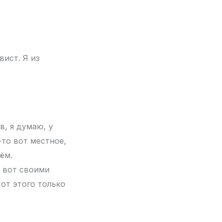
ист. Я из
в, я думаю, у
-то вот местное,
ём.
о вот своими
 от этого только