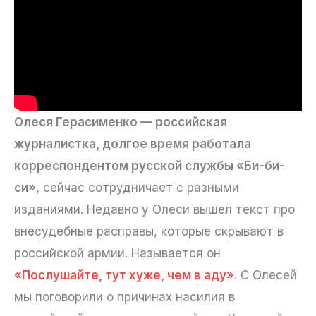
Олеся Герасименко — российская
журналистка, долгое время работала
корреспондентом русской службы «Би-би-
си»
, сейчас сотрудничает с разными
изданиями. Недавно у Олеси вышел текст про
внесудебные расправы, которые скрывают в
российской армии. Называется он
«Послушайте, тут хуже, чем в аду»
. С Олесей
мы поговорили о причинах насилия в