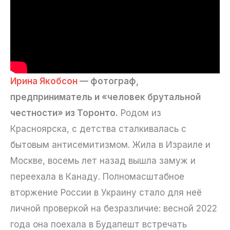
Ирина Якобсон
— фотограф,
предприниматель и «человек брутальной
честности» из Торонто.
Родом из
Красноярска, с детства сталкивалась с
бытовым антисемитизмом. Жила в Израиле и
Москве, восемь лет назад вышла замуж и
переехала в Канаду. Полномасштабное
вторжение России в Украину стало для неё
личной проверкой на безразличие: весной 2022
года она поехала в Будапешт встречать