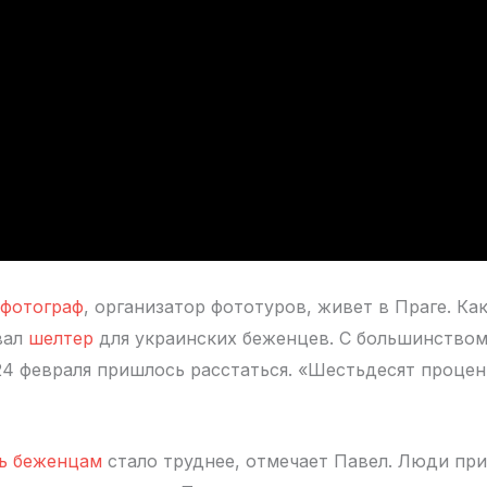
фотограф
, организатор фототуров, живет в Праге. Ка
вал
шелтер
для украинских беженцев. С большинство
24 февраля пришлось расстаться. «Шестьдесят проце
ь беженцам
стало труднее, отмечает Павел. Люди при