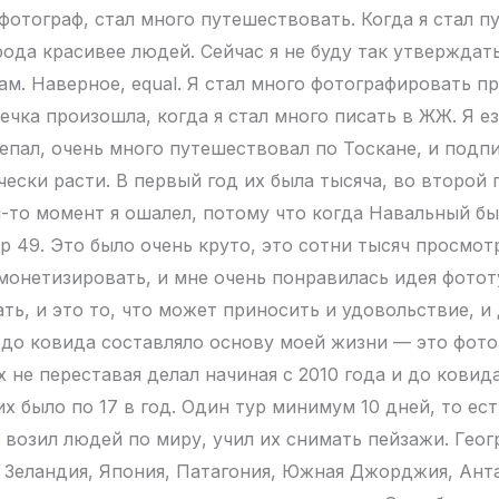
 фотограф, стал много путешествовать. Когда я стал п
рода красивее людей. Сейчас я не буду так утверждат
там. Наверное, equal. Я стал много фотографировать п
ечка произошла, когда я стал много писать в ЖЖ. Я е
епал, очень много путешествовал по Тоскане, и подп
ески расти. В первый год их была тысяча, во второй 
ой-то момент я ошалел, потому что когда Навальный б
р 49. Это было очень круто, это сотни тысяч просмот
 монетизировать, и мне очень понравилась идея фотот
ть, и это то, что может приносить и удовольствие, и 
о до ковида составляло основу моей жизни — это фо
х не переставая делал начиная с 2010 года и до ковида
х было по 17 в год. Один тур минимум 10 дней, то ест
, возил людей по миру, учил их снимать пейзажи. Геог
 Зеландия, Япония, Патагония, Южная Джорджия, Ант