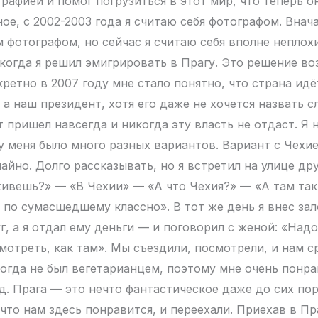
рафией и помог погрузиться в этот мир, что теперь о
ое, с 2002-2003 года я считаю себя фотографом. Внача
м фотографом, но сейчас я считаю себя вполне неплох
 когда я решил эмигрировать в Прагу. Это решение во
кретно в 2007 году мне стало понятно, что страна идё
, а наш президент, хотя его даже не хочется назвать 
 пришел навсегда и никогда эту власть не отдаст. Я 
 у меня было много разных вариантов. Вариант с Чехи
йно. Долго рассказывать, но я встретил на улице дру
живешь?» — «В Чехии» — «А что Чехия?» — «А там так
 по сумасшедшему классно». В тот же день я внес зал
уг, а я отдал ему деньги — и поговорил с женой: «Над
мотреть, как там». Мы съездили, посмотрели, и нам с
тогда не был вегетарианцем, поэтому мне очень понра
д. Прага — это нечто фантастическое даже до сих пор
что нам здесь понравится, и переехали. Приехав в Пра