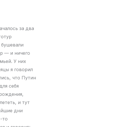
ачалось за два
тотур
и бушевали
р — и ничего
мьей. У них
сяцы я говорил
лись, что Путин
для себя
 рождения,
лететь, и тут
айшие дни
о-то
ся и говорит: