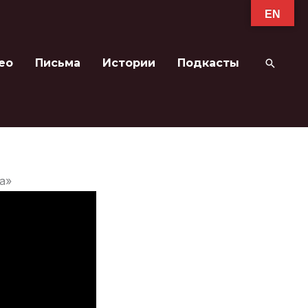
EN
ео
Письма
Истории
Подкасты
Поиск
а»