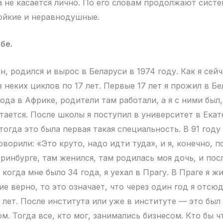
 не касается лично. По его словам продолжают сист
ойкие и неравнодушные.
бе.
, родился и вырос в Беларуси в 1974 году. Как я сей
 неких циклов по 17 лет. Первые 17 лет я прожил в Бе
ода в Африке, родители там работали, а я с ними был,
итается. После школы я поступил в университет в Ека
огда это была первая такая специальность. В 91 году 
говорили: «Это круто, надо идти туда», и я, конечно, п
ринбурге, там женился, там родилась моя дочь, и посл
 когда мне было 34 года, я уехал в Прагу. В Праге я жи
е верно, то это означает, что через один год я отсю
 лет. После института или уже в институте — это был
ом. Тогда все, кто мог, занимались бизнесом. Кто бы ч