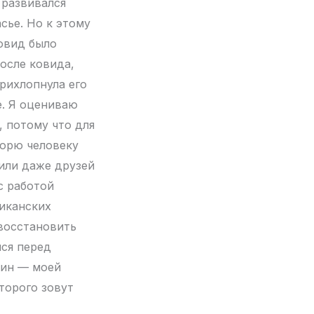
 развивался
сье. Но к этому
овид было
осле ковида,
прихлопнула его
е. Я оцениваю
, потому что для
ворю человеку
или даже друзей
с работой
риканских
 восстановить
лся перед
щин — моей
торого зовут