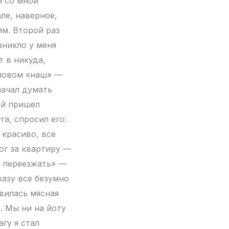
н со мной
ле, наверное,
им. Второй раз
зникло у меня
т в никуда,
словом «наш» —
начал думать
ей пришел
га, спросил его:
 красиво, все
ог за квартиру —
о переезжать» —
разу все безумно
вилась мясная
. Мы ни на йоту
гу я стал