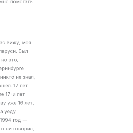
емно помогать
час вижу, моя
ларуси. Был
 но это,
теринбурге
никто не знал,
ошёл. 17 лет
е 17-и лет
ву уже 16 лет,
да уеду
 1994 год —
то ни говорил,