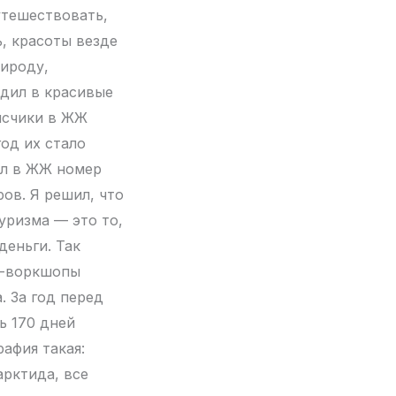
утешествовать,
ь, красоты везде
рироду,
здил в красивые
исчики в ЖЖ
год их стало
ыл в ЖЖ номер
ров. Я решил, что
уризма — это то,
деньги. Так
то-воркшопы
. За год перед
ь 170 дней
рафия такая:
арктида, все