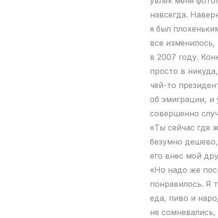
увлек меня фотог
навсегда. Наверн
я был плохеньки
все изменилось,
в 2007 году. Кон
просто в никуда
чей-то президент
об эмиграции, и
совершенно случа
«Ты сейчас где 
безумно дешево,
его внес мой др
«Но надо же пос
понравилось. Я 
еда, пиво и наро
не сомневались, 