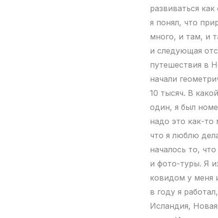
развиваться как
я понял, что при
много, и там, и 
и следующая отс
путешествия в Н
начали геометрич
10 тысяч. В как
один, я был номе
надо это как-то
что я люблю дела
началось то, чт
и фото-туры. Я и
ковидом у меня и
в году я работал
Исландия, Новая