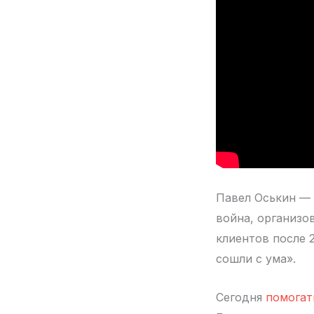
Павел Оськин —
война, организо
клиентов после 
сошли с ума».
Сегодня
помогат