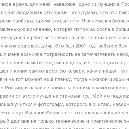
чное время, для меня, наверное, одно из лучших в Ро
 любит подменять это время, но я думаю, что это был
ремя свободы, время открытости. Я занимался бизнес
 маленькую компанию, которая потом выросла в бол
99-м ушел и работал только на себя. Главная точка м
а у меня родилась дочь. Это был 2001 год, ребенок бы
. У меня возникла потребность ее запечатлевать каж
ь в своей памяти каждый её день, и я, как водится у 
шел и купил самую дорогую камеру, какую нашел, куп
в и на тот момент ещё пленку, тогда никакой цифры н
в России, и начал ее снимать. Я снимал каждый день,
графии от этого лучше не становились. Мой ум подсказ
пошел учиться к фотографу, которого я считаю, навер
. Его зовут Василий Фетисов — это прекраснейший че
рый дал мне не только технические и практические зн