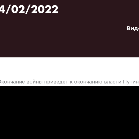
Вид
Окончание войны приведет к окончанию власти Путин