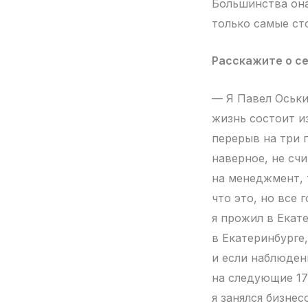
Большинства она
только самые ст
Расскажите о се
— Я Павел Оськин
жизнь состоит из
перерыв на три г
наверное, не сч
на менеджмент, т
что это, но все 
я прожил в Екате
в Екатеринбурге,
и если наблюдени
на следующие 17
я занялся бизнес