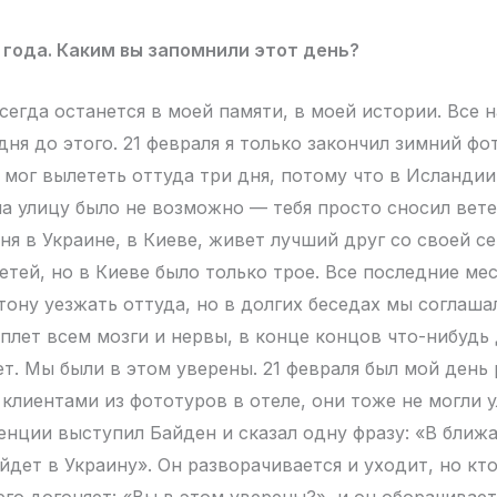
 года. Каким вы запомнили этот день?
егда останется в моей памяти, в моей истории. Все н
дня до этого. 21 февраля я только закончил зимний фо
 мог вылететь оттуда три дня, потому что в Исланди
на улицу было не возможно — тебя просто сносил вете
еня в Украине, в Киеве, живет лучший друг со своей се
етей, но в Киеве было только трое. Все последние ме
тону уезжать оттуда, но в долгих беседах мы соглаша
плет всем мозги и нервы, в конце концов что-нибудь 
ет. Мы были в этом уверены. 21 февраля был мой день
 клиентами из фототуров в отеле, они тоже не могли у
енции выступил Байден и сказал одну фразу: «В ближ
йдет в Украину». Он разворачивается и уходит, но кт
го догоняет: «Вы в этом уверены?», и он оборачивает