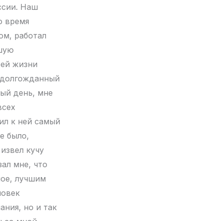
ссии. Наш
о время
ом, работал
ьшую
оей жизни
л долгожданный
дый день, мне
всех
ил к ней самый
е было,
 извел кучу
ал мне, что
ное, лучшим
ловек
ания, но и так