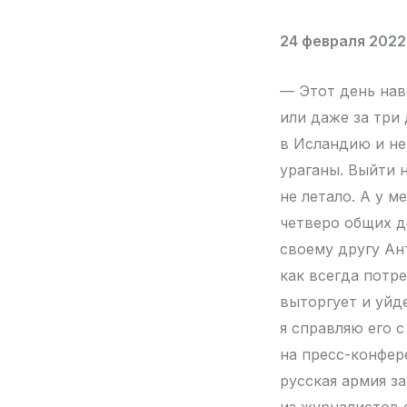
24 февраля 2022
— Этот день навс
или даже за три 
в Исландию и не
ураганы. Выйти 
не летало. А у м
четверо общих д
своему другу Ан
как всегда потре
выторгует и уйд
я справляю его с
на пресс-конфер
русская армия за
из журналистов е