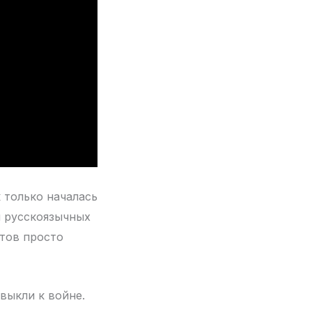
к только началась
м русскоязычных
нтов просто
выкли к войне.