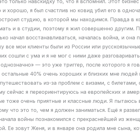
это только навскидку то, что я вспомнил. Этот бизнес
и хорошо, я был счастлив но ковид убил его в одноча
остроил студию, в которой мы находимся. Правда в к
ать и в студии, поэтому я жил совершенно другим. П
ько начал восстанавливаться, началась война, и она 
ку все мои клиенты были из России или русскоязычны
них сошли с ума и я не мог с ними даже разговаривать
 однозначно» — это уже триггер, после которого я го
а остальные 40% очень хороших и близких мне людей 
путешествовать из-за проблем с визами, с билетами, 
му сейчас я переориентируюсь на европейских и аме
ые тоже очень приятные и классные люди. Я пытаюсь
ому что это то, чем я должен заниматься. Ещё я разве
 начала войны познакомился с прекраснейшей из жен
й. Ее зовут Женя, и в январе она родила мне сына, ко