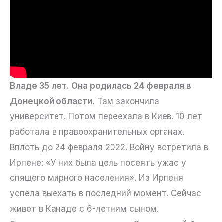
Владе 35 лет. Она родилась 24 февраля в
Донецкой области.
Там закончила
университет. Потом переехала в Киев. 10 лет
работала в правоохранительных органах.
Вплоть до 24 февраля 2022. Войну встретила в
Ирпене: «У них была цель посеять ужас у
спящего мирного населения». Из Ирпеня
успела выехать в последний момент. Сейчас
живет в Канаде с 6-летним сыном.