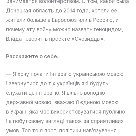
Занимается волонтерством. О том, какой была
Донецкая область до 2014 года, хотели ее
жители больше в Евросоюз или в Россию, и
почему эту войну можно назвать геноцидом,
Влада говорит в проекте «Очевидцы».
Расскажите о себе.
— Я хочу почати інтерв’ю українською мовою
і звернутися до тіх українців які будуть
слухати це інтерв’ ю. Я вільно володію
державної мовою, вважаю її єдиною мовою
в Україні яка має використовуватися публічно
і в побутовому вигляді також за сприятливих
умов. Тоб то я проті політики нав’язування.