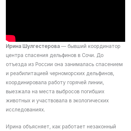
Ирина Шулгестерова
— бывший координатор
центра спасения дельфинов в Сочи. До
отъезда из России она занималась спасением
и реабилитацией черноморских дельфинов,
координировала работу горячей линии,
выезжала на места выбросов погибших
животных и участвовала в экологических
исследованиях.
Ирина объясняет, как работает незаконный