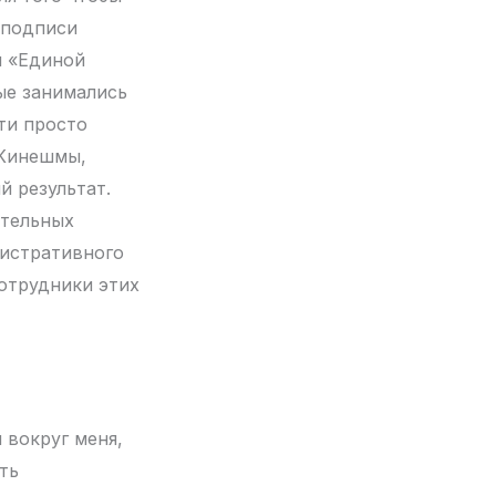
 подписи
и «Единой
ые занимались
ти просто
 Кинешмы,
й результат.
ательных
нистративного
сотрудники этих
 вокруг меня,
ть