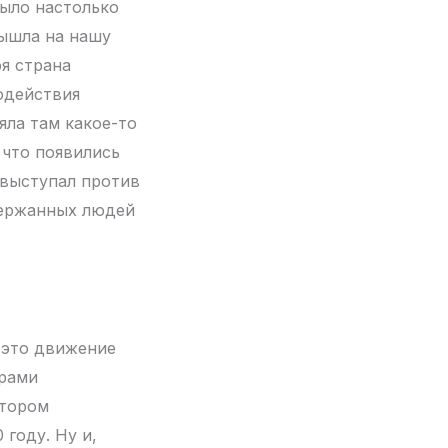
было настолько
вышла на нашу
я страна
одействия
яла там какое-то
 что появились
 выступал против
держанных людей
 это движение
орами
атором
 году. Ну и,