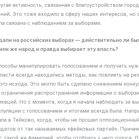
угая активность, связанная с благоустройством город
ний. Это тоже входило в сферу наших интересов, но 
ла связана с наблюдением за выборами.
дали на российских выборах — действительно ли бы
ли же народ и правда выбирает эту власть?
пособы манипулировать голосованием и получать нуж
ласти всегда находились методы, как повлиять на рез
ого исхода. Это могло быть сделано снижением конку
 ограничения распространения информации о выбора
каций. Но с момента, когда я начала наблюдать за в
ипуляции с голосованием и итогами всегда была. Напр
ла в Тейково, когда, чтобы не прошел оппозиционный
датов от так называемых «фейковых партий». Причем
 такой же фамилией, чтобы отобрать у него голоса. Д