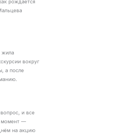
как рождается
Мальцева
ы жила
кскурсии вокруг
, а после
рманию.
 вопрос, и все
т момент —
 днём на акцию