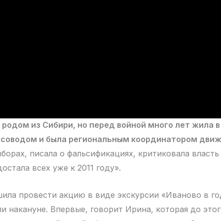
родом из Сибири, но перед войной много лет жила в
рсоводом и была региональным координатором движ
борах, писала о фальсификациях, критиковала власть
остала всех уже к 2011 году».
шила провести акцию в виде экскурсии «Иваново в го
и накануне. Впервые, говорит Ирина, которая до это