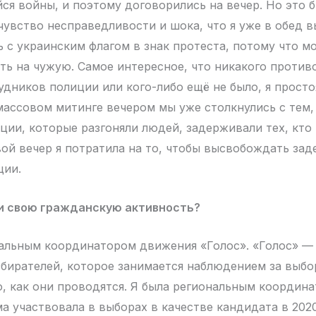
ся войны, и поэтому договорились на вечер. Но это 
увство несправедливости и шока, что я уже в обед 
 с украинским флагом в знак протеста, потому что мо
ть на чужую. Самое интересное, что никакого против
удников полиции или кого-либо ещё не было, я просто
 массовом митинге вечером мы уже столкнулись с тем,
ции, которые разгоняли людей, задерживали тех, кто
вой вечер я потратила на то, чтобы высвобождать за
ции.
ли свою гражданскую активность?
альным координатором движения «Голос». «Голос» —
збирателей, которое занимается наблюдением за выб
о, как они проводятся. Я была региональным координ
ама участвовала в выборах в качестве кандидата в 2020