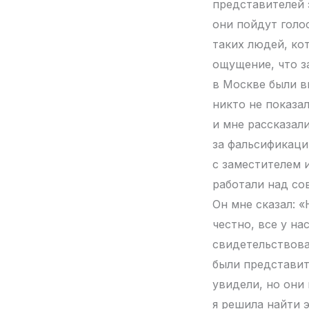
представителей 
они пойдут голо
таких людей, ко
ощущение, что з
в Москве были в
никто не показа
и мне рассказал
за фальсификаци
с заместителем 
работали над со
Он мне сказал: «
честно, все у на
свидетельствова
были представит
увидели, но они 
я решила найти э