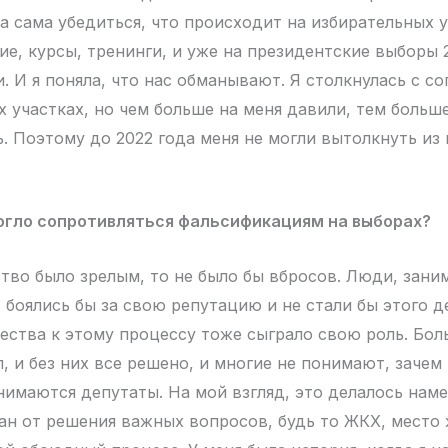
а сама убедиться, что происходит на избирательных у
ие, курсы, тренинги, и уже на президентские выборы 
и. И я поняла, что нас обманывают. Я столкнулась с с
х участках, но чем больше на меня давили, тем больш
ь. Поэтому до 2022 года меня не могли вытолкнуть из
огло сопротивляться фальсификациям на выборах?
тво было зрелым, то не было бы вбросов. Люди, зан
 боялись бы за свою репутацию и не стали бы этого д
ства к этому процессу тоже сыграло свою роль. Бо
л, и без них все решено, и многие не понимают, заче
нимаются депутаты. На мой взгляд, это делалось нам
ан от решения важных вопросов, будь то ЖКХ, место