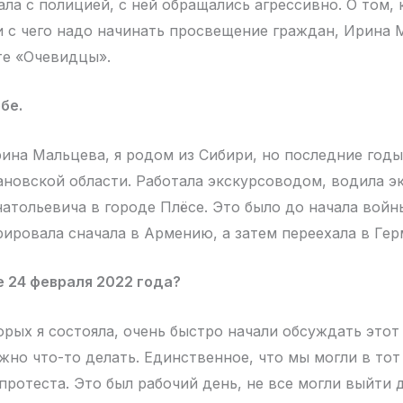
ла с полицией, с ней обращались агрессивно. О том, 
и с чего надо начинать просвещение граждан, Ирина 
те «Очевидцы».
бе.
ина Мальцева, я родом из Сибири, но последние год
ановской области. Работала экскурсоводом, водила э
атольевича в городе Плёсе. Это было до начала войны
грировала сначала в Армению, а затем переехала в Ге
 24 февраля 2022 года?
орых я состояла, очень быстро начали обсуждать этот
ужно что-то делать. Единственное, что мы могли в то
протеста. Это был рабочий день, не все могли выйти