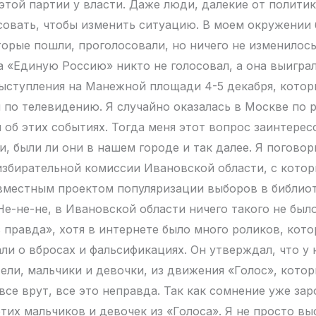
этой партии у власти. Даже люди, далекие от политик
совать, чтобы изменить ситуацию. В моем окружении
торые пошли, проголосовали, но ничего не изменилось
а «Единую Россию» никто не голосовал, а она выиграл
ыступления на Манежной площади 4-5 декабря, котор
л по телевидению. Я случайно оказалась в Москве по 
и об этих событиях. Тогда меня этот вопрос заинтерес
и, были ли они в нашем городе и так далее. Я поговор
избирательной комиссии Ивановской области, с кото
вместным проектом популяризации выборов в библиот
Не-не-не, в Ивановской области ничего такого не было
с правда», хотя в интернете было много роликов, кот
ли о вбросах и фальсификациях. Он утверждал, что у 
ели, мальчики и девочки, из движения «Голос», котор
все врут, все это неправда. Так как сомнение уже за
тих мальчиков и девочек из «Голоса». Я не просто вы