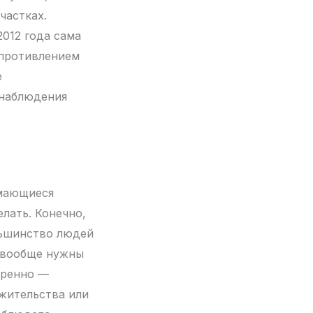
частках.
2012 года сама
опротивлением
е
 наблюдения
имающиеся
елать. Конечно,
льшинство людей
м вообще нужны
еренно —
 жительства или