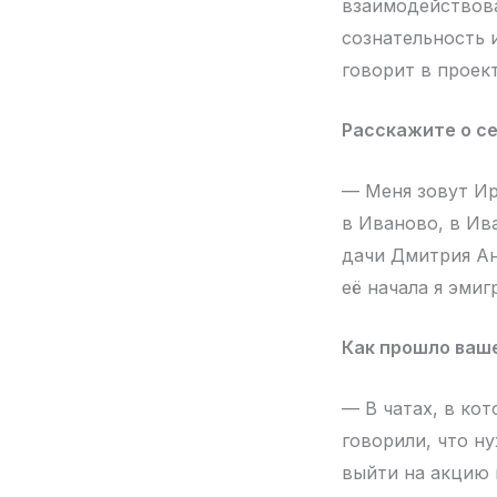
взаимодействова
сознательность 
говорит в проек
Расскажите о се
— Меня зовут Ир
в Иваново, в Ив
дачи Дмитрия Ан
её начала я эми
Как прошло ваше
— В чатах, в кот
говорили, что н
выйти на акцию 