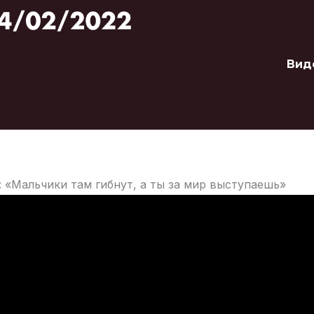
Вид
 «Мальчики там гибнут, а ты за мир выступаешь»