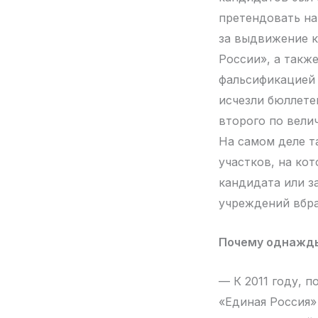
претендовать на
за выдвижение к
России», а такж
фальсификацией 
исчезли бюллете
второго по велич
На самом деле т
участков, на ко
кандидата или з
учреждений вбр
Почему однажды
— К 2011 году, 
«Единая Россия»