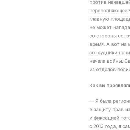
против начавшей
переполняющее ч
главную площадь
не может напада
со стороны сотр
время. А вот на
сотрудники поли
начала войны. С
из отделов поли
Как вы проявля
— Я была регион
в защиту прав и
и фиксацией тог
с 2013 года, я с