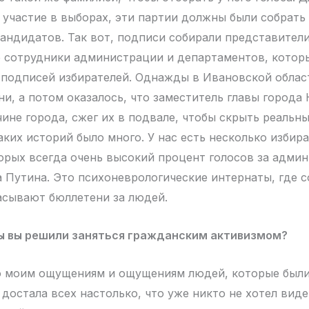
 участие в выборах, эти партии должны были собрать
андидатов. Так вот, подписи собирали представител
е сотрудники администрации и департаментов, котор
подписей избирателей. Однажды в Ивановской облас
ни, а потом оказалось, что заместитель главы города
ине города, сжег их в подвале, чтобы скрыть реальны
аких историй было много. У нас есть несколько избир
торых всегда очень высокий процент голосов за адми
а Путина. Это психоневрологические интернаты, где 
асывают бюллетени за людей.
 вы решили заняться гражданским активизмом?
по моим ощущениям и ощущениям людей, которые были
 достала всех настолько, что уже никто не хотел виде