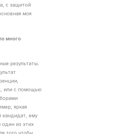
а, с защитой
основная моя
ло много
ные результаты.
ультат
ренции,
х, или с помощью
ыборами
имер, яркая
 кандидат, ему
 один из этих
ля того чтобы