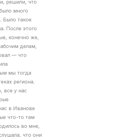
и, решили, что
 было много
. Было такое
а. После этого
ые, конечно же,
рабочим делам,
овал — что
ила
рым мы тогда
еках региона.
, все у нас
орые
нас в Иванове
ые что-то там
родилось во мне,
слушала, что они