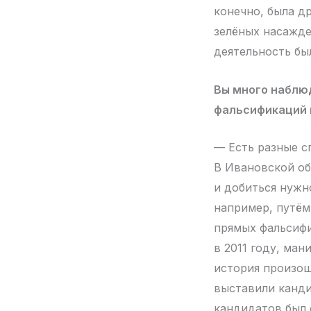
конечно, была др
зелёных насажде
деятельность бы
Вы много наблю
фальсификаций и
— Есть разные с
В Ивановской об
и добиться нужн
например, путём
прямых фальсифи
в 2011 году, ман
история произош
выставили канди
кандидатов был с