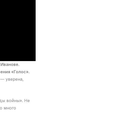
 Иванове.
ения «Голос».
 — уверена,
ды войны». Не
го много