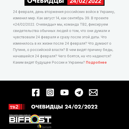
24 февраля, день вторжения российских войск в Украину,
изменил мир. Как август 14, как сентябрь 39. В проекте
«24/02/2022. Очевидцы» мы, команда ТВ2, фиксируем
свидетельства обычных людей о том, что они думали и
чувствовали 24 февраля и сразу после этой даты. Что
изменилось в их жизни после 24 февраля? Что думают о
Путине, о российской власти? В чем видят причину беды,
начавшейся 24 февраля? Чего боятся, на что надеются?
Каким видят будущее России и Украины?
Подробнее