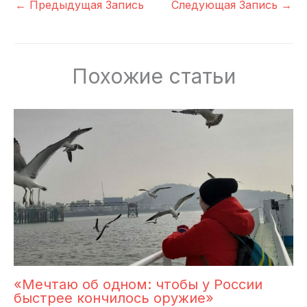
←
Предыдущая Запись
Следующая Запись
→
Похожие статьи
«Мечтаю об одном: чтобы у России
быстрее кончилось оружие»